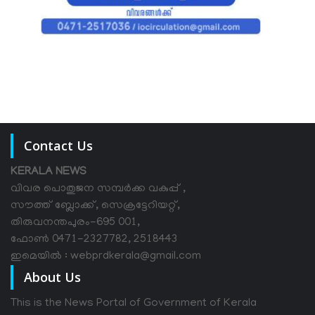
Contact Us
KERALA NEWS
വിവര പൊതുജന സമ്പര്‍ക്ക വകുപ്പ് ,
സൗത്ത് ബ്ലോക്ക്, സെക്രട്ടേറിയറ്റ്,
തിരുവനന്തപുരം-695 001,
ഫോൺ 0471-2327782, 2518443
ഇമെയിൽ : webprdkerala@gmail.com
About Us
This is the News Portal of Government of Kerala