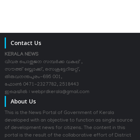
Contact Us
KERALA NEWS
വിവര പൊതുജന സമ്പര്‍ക്ക വകുപ്പ് ,
സൗത്ത് ബ്ലോക്ക്, സെക്രട്ടേറിയറ്റ്,
തിരുവനന്തപുരം-695 001,
ഫോൺ 0471-2327782, 2518443
ഇമെയിൽ : webprdkerala@gmail.com
About Us
This is the News Portal of Government of Kerala
developed with an objective to function as single source
of development news for citizens. The content in this
portal is the result of the collaborative effort of District