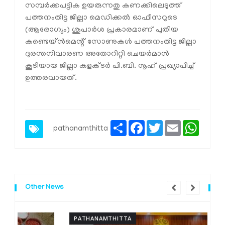
സമ്പര്‍ക്കപട്ടിക ഉയരുന്നതു കണക്കിലെടുത്ത്
പത്തനംതിട്ട ജില്ലാ മെഡിക്കല്‍ ഓഫീസറുടെ
(ആരോഗ്യം) ശുപാര്‍ശ പ്രകാരമാണ് പുതിയ
കണ്ടെയ്ന്‍മെന്റ് സോണുകള്‍ പത്തനംതിട്ട ജില്ലാ
ദുരന്തനിവാരണ അതോറിറ്റി ചെയര്‍മാന്‍
കൂടിയായ ജില്ലാ കളക്ടര്‍ പി.ബി. നൂഹ് പ്രഖ്യാപിച്ച്
ഉത്തരവായത്.
Share
Facebook
Twitter
Email
Whats
pathanamthitta
Other News
PATHANAMTHITTA
P