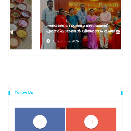
ക്ഷയരോഗ മുക്ത പഞ്ചായത്ത്
പുരസ്‌കാരങ്ങൾ വിതരണം ചെയ്തു
30th of June 2026
Follow Us