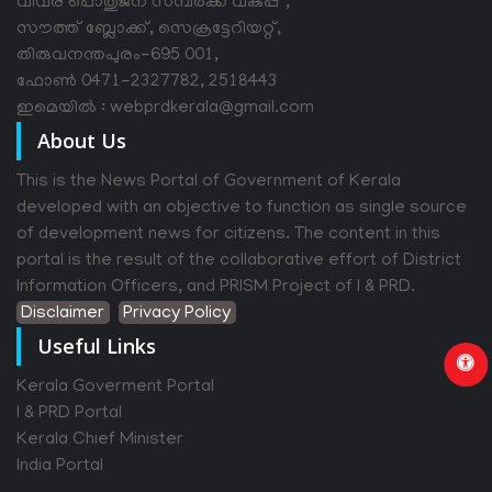
വിവര പൊതുജന സമ്പര്‍ക്ക വകുപ്പ് ,
സൗത്ത് ബ്ലോക്ക്, സെക്രട്ടേറിയറ്റ്,
തിരുവനന്തപുരം-695 001,
ഫോൺ 0471-2327782, 2518443
ഇമെയിൽ : webprdkerala@gmail.com
About Us
This is the News Portal of Government of Kerala
developed with an objective to function as single source
of development news for citizens. The content in this
portal is the result of the collaborative effort of District
Information Officers, and PRISM Project of I & PRD.
Disclaimer
Privacy Policy
Useful Links
Kerala Goverment Portal
I & PRD Portal
Kerala Chief Minister
India Portal