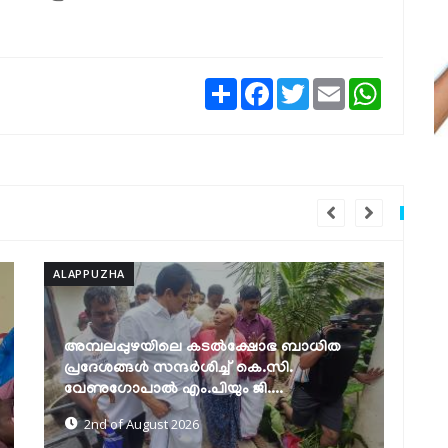
Share
Facebook
Twitter
Email
WhatsAp
ALAPPUZHA
 ബാധിത
ി.
ജില്ലയിലെ വിദ്യാഭ്യാസ സ്ഥാപനങ്ങൾക്ക്
ആഗസ്‌റ്റ് 3 അവധി
2nd of August 2026