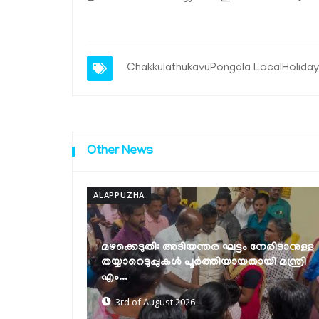
ChakkulathukavuPongala
LocalHoliday
Other News
ALAPPUZHA
തര ഘട്ടം നേരിടാനുള്ള
അമ്പലപ്പുഴയിലെ കടൽക്ഷോഭ
ർത്തിയായതായി മന്ത്രി
പ്രദേശങ്ങൾ സന്ദർശിച്ച് കെ.സ
വേണുഗോപാൽ എം.പിയും ജി....
2nd of August 2026