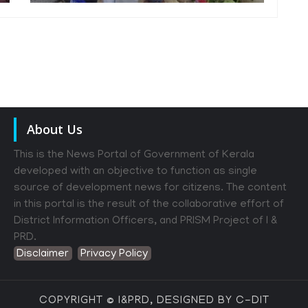
About Us
This is the News Portal of Government of Kerala
developed with an objective to function as single
source of development news for citizens. The content
in this portal is the result of the collaborative effort of
District Information Officers, and PRISM Project of I &
PRD.
Disclaimer
Privacy Policy
COPYRIGHT © I&PRD, DESIGNED BY C-DIT