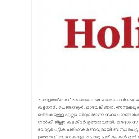
ചക്കുളത്ത്കാവ് പൊങ്കാല മഹോത്സവ ദിനമായ
കുട്ടനാട്, ചെങ്ങന്നൂർ, മാവേലിക്കര, അമ്പ
ഒഴികെയുള്ള എല്ലാ വിദ്യാഭ്യാസ സ്ഥാപനങ്ങ
നൽകി ജില്ലാ കളക്ടർ ഉത്തരവായി. തദ്ദേശ സ്
വോട്ടർപട്ടിക പരിഷ്കരണവുമായി ബന്ധപ്പെട്
ഉത്തരവ് ബാധകമല്ല. പൊതു പരീക്ഷകൾ മുൻ നി