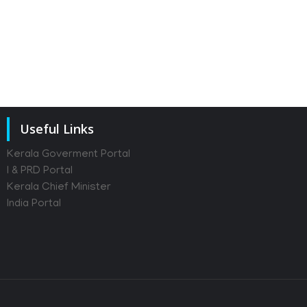
Useful Links
Kerala Goverment Portal
I & PRD Portal
Kerala Chief Minister
India Portal