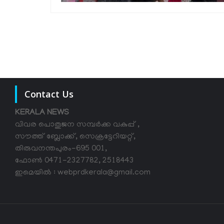
Contact Us
KERALA NEWS
വിവര പൊതുജന സമ്പര്‍ക്ക വകുപ്പ് ,
സൗത്ത് ബ്ലോക്ക്, സെക്രട്ടേറിയറ്റ്,
തിരുവനന്തപുരം-695 001,
ഫോൺ 0471-2327782, 2518443
ഇമെയിൽ : webprdkerala@gmail.com