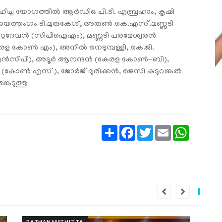
ച്ച യോഗത്തില്‍ ആര്‍ഡിഒ പി.ടി. എബ്രഹാം, കൃഷി
ായത്തംഗം ടി.മുരുകേശ്, അരുണ്‍ കെ.എസ്.മണ്ണടി
ദേവന്‍ (സിപിഐഎം), മണ്ണടി പരമേശ്വരന്‍
 കോണ്‍ എം), അനില്‍ നെടുമ്പള്ളി, കെ.ജി.
 (എന്‍സിപി), അടൂര്‍ ആനന്ദന്‍ (കേരള കോണ്‍-ബി),
ാര്‍ (കോണ്‍ എസ്), ജോര്‍ജ് മുരിക്കന്‍, ജെസി കടുവങ്കല്‍
കെടുത്തു
Share
Facebook
Twitter
Email
WhatsAp
PATHANAMTHITTA
PA