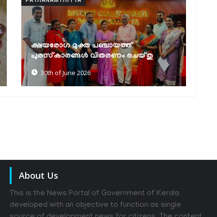
സെൻസസ് സെൽഫ് എന്യൂമറേഷൻ:
ക
മികച്ച നേട്ടവുമായി ഹയർ സെക്കൻഡറി
എ
എൻ.എസ്.എസ് യൂണിറ്റുകൾ
പ
30th of June 2026
About Us
This is the News Portal of Government of Kerala
developed with an objective to function as single
source of development news for citizens. The content