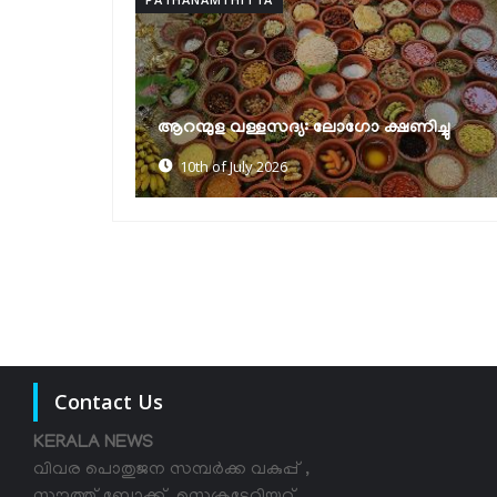
ക്ഷയരോഗ മുക്ത പഞ്ചായത്ത്
ിച്ചു
പുരസ്‌കാരങ്ങൾ വിതരണം ചെയ്തു
30th of June 2026
Contact Us
KERALA NEWS
വിവര പൊതുജന സമ്പര്‍ക്ക വകുപ്പ് ,
സൗത്ത് ബ്ലോക്ക്, സെക്രട്ടേറിയറ്റ്,