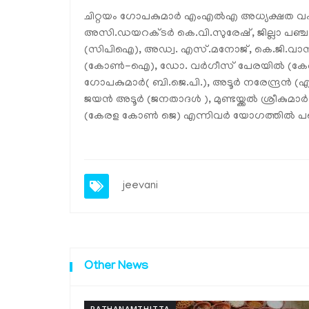
ചിറ്റയം ഗോപകുമാര്‍ എംഎല്‍എ അധ്യക്ഷത വഹി
അസി.ഡയറക്ടര്‍ കെ.വി.സുരേഷ്, ജില്ലാ പഞ്ച
(സിപിഐ), അഡ്വ. എസ്.മനോജ്, കെ.ജി.വാസു
(കോണ്‍-ഐ), ഡോ. വര്‍ഗീസ് പേരയില്‍ (കേരള
ഗോപകുമാര്‍( ബി.ജെ.പി.), അടൂര്‍ നരേന്ദ്രന്‍
ജയന്‍ അടൂര്‍ (ജനതാദള്‍ ), മുണ്ടയ്ക്കല്‍ ശ്രീകുമ
(കേരള കോണ്‍ ജെ) എന്നിവര്‍ യോഗത്തില്‍ പങ്
jeevani
Other News
PATHANAMTHITTA