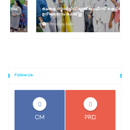
ചെങ്കള സ്മാർട്ട് വില്ലേജ് ഓഫീസ് കെട്ടിടം
ഉദ്ഘാടനം ചെയ്തു
17th of July 2026
Follow Us
CM
PRD