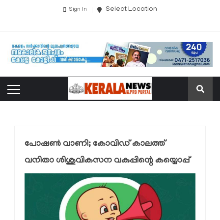
Select Location
Sign In
പോഷണ്‍ വാണി; കോവിഡ് കാലത്ത്
വനിതാ ശിശുവികസന വകുപ്പിന്റെ കയ്യൊപ്പ്