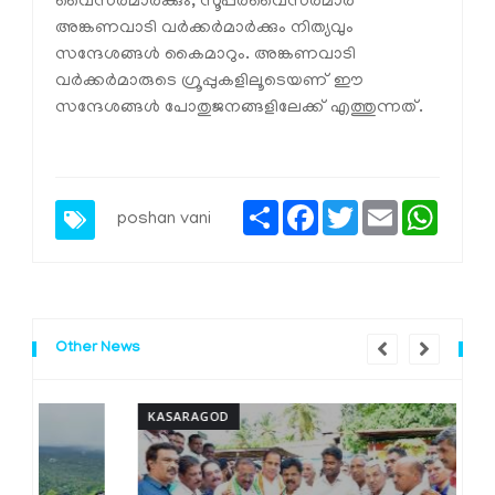
വൈസര്‍മാര്‍ക്കും, സൂപ്പര്‍വൈസര്‍മാര്‍
അങ്കണവാടി വര്‍ക്കര്‍മാര്‍ക്കും നിത്യവും
സന്ദേശങ്ങള്‍ കൈമാറും. അങ്കണവാടി
വര്‍ക്കര്‍മാരുടെ ഗ്രൂപ്പുകളിലൂടെയണ് ഈ
സന്ദേശങ്ങള്‍ പോതുജനങ്ങളിലേക്ക് എത്തുന്നത്.
Share
Facebook
Twitter
Email
Whats
poshan vani
Other News
KASARAGOD
K