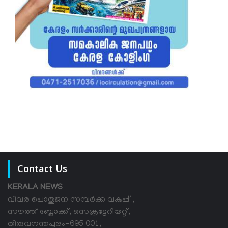
Contact Us
KERALA NEWS
വിവര പൊതുജന സമ്പര്‍ക്ക വകുപ്പ് ,
സൗത്ത് ബ്ലോക്ക്, സെക്രട്ടേറിയറ്റ്,
തിരുവനന്തപുരം-695 001,