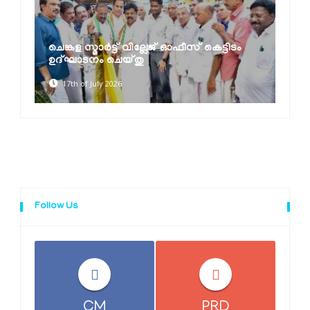
ചെങ്കള സ്മാർട്ട് വില്ലേജ് ഓഫീസ് കെട്ടിടം
ഉദ്ഘാടനം ചെയ്തു
17th of July 2026
Follow Us
CM
PRD