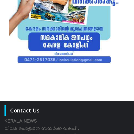
Contact Us
KERALA NEWS
വിവര പൊതുജന സമ്പര്‍ക്ക വകുപ്പ് ,