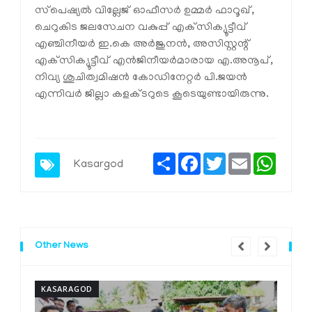
സ്‌പെഷ്യല്‍ വില്ലേജ് ഓഫീസര്‍ ഉമ്മര്‍ ഫാറൂഖ്,
ചെറുകിട ജലസേചന വകുപ്പ് എക്‌സിക്യൂട്ടീവ്
എഞ്ചിനീയര്‍ ഇ.കെ അര്‍ജുനന്‍, അസിസ്റ്റന്റ്
എക്‌സിക്യൂട്ടീവ് എന്‍ജിനീയര്‍മാരായ എ.അനൂപ്,
നിവ്യ ശുചിത്വമിഷന്‍ കോഡിനേറ്റര്‍ പി.ജയന്‍
എന്നിവര്‍ ജില്ലാ കളക്ടറുടെ കൂടെയുണ്ടായിരുന്നു.
Share
Facebook
Twitter
Email
Whats
Kasargod
Other News
KASARAGOD
K