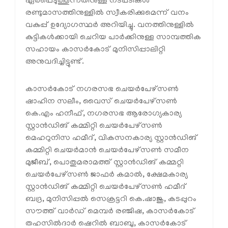
ഏര്‍പ്പെടുത്തുന്നതിനുള്ള നടപടികള്‍
രണ്ടുമാസത്തിനുള്ളില്‍ സ്വീകരിക്കുമെന്ന് വനം
വകുപ്പ് ഉദ്യോഗസ്ഥര്‍ അറിയിച്ചു. വനത്തിനുള്ളില്‍
കുട്ടികള്‍ക്കായി ചെറിയ പാര്‍ക്കിനുള്ള സാമ്പത്തിക
സഹായം കാസര്‍കോട് മുനിസിപ്പാലിറ്റി
അനുവദിച്ചിട്ടുണ്ട്.
കാസര്‍കോട് നഗരസഭ ചെയര്‍പേഴ്‌സണ്‍
ഷാഹിന സലീം, വൈസ് ചെയര്‍പേഴ്‌സണ്‍
കെ.എം ഹനീഫ്, നഗരസഭ ആരോഗ്യകാര്യ
സ്റ്റാന്‍ഡിങ് കമ്മിറ്റി ചെയര്‍പേഴ്‌സണ്‍
മെഹറുനിസ ഹമീദ്, വികസനകാര്യ സ്റ്റാന്‍ഡിങ്
കമ്മിറ്റി ചെയര്‍മാന്‍ ചെയര്‍പേഴ്‌സണ്‍ സമീന
മുജീബ്, പൊതുമരാമത്ത് സ്റ്റാന്‍ഡിങ് കമ്മറ്റി
ചെയര്‍പേഴ്‌സണ്‍ ജാഫര്‍ കമാല്‍, ക്ഷേമകാര്യ
സ്റ്റാന്‍ഡിങ് കമ്മിറ്റി ചെയര്‍പേഴ്‌സണ്‍ ഹമീദ്
ബദ്ര, മുനിസിപ്പല്‍ സെക്രട്ടറി കെ.ഷാജു, കടപ്പുറം
സൗത്ത് വാര്‍ഡ് മെമ്പര്‍ രഞ്ജിഷ, കാസര്‍കോട്
തഹസില്‍ദാര്‍ ഷെറില്‍ ബാബു, കാസര്‍കോട്