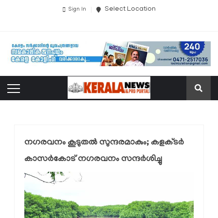
Select Location
Sign In
നഗരവനം കൂടുതല്‍ സുന്ദരമാകും; കളക്ടര്‍
കാസര്‍കോട് നഗരവനം സന്ദര്‍ശിച്ചു