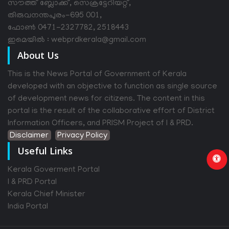
സൗത്ത് ബ്ലോക്ക്, സെക്രട്ടേറിയറ്റ്,
തിരുവനന്തപുരം-695 001,
ഫോൺ 0471-2327782, 2518443
ഇമെയിൽ : webprdkerala@gmail.com
About Us
This is the News Portal of Government of Kerala
developed with an objective to function as single source
of development news for citizens. The content in this
portal is the result of the collaborative effort of District
Information Officers, and PRISM Project of I & PRD.
Disclaimer
Privacy Policy
Useful Links
Kerala Goverment Portal
I & PRD Portal
Kerala Chief Minister
India Portal