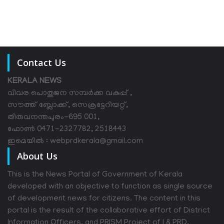
Contact Us
KERALA NEWS
വിവര പൊതുജന സമ്പര്‍ക്ക വകുപ്പ് ,
സൗത്ത് ബ്ലോക്ക്, സെക്രട്ടേറിയറ്റ്,
തിരുവനന്തപുരം-695 001,
ഫോൺ 0471-2327782, 2518443
ഇമെയിൽ : webprdkerala@gmail.com
About Us
This is the News Portal of Government of Kerala
developed with an objective to function as single source
of development news for citizens. The content in this
portal is the result of the collaborative effort of District
Information Officers, and PRISM Project of I & PRD.