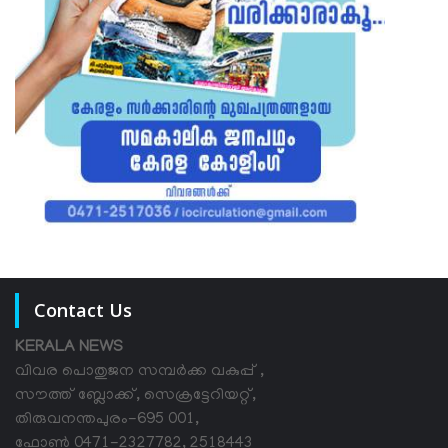
Contact Us
KERALA NEWS
വിവര പൊതുജന സമ്പര്‍ക്ക വകുപ്പ് ,
സൗത്ത് ബ്ലോക്ക്, സെക്രട്ടേറിയറ്റ്,
തിരുവനന്തപുരം-695 001,
ഫോൺ 0471-2327782, 2518443