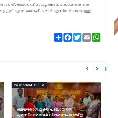
 രാജേഷ്, ജോസഫ് മാത്യു, അംഗങ്ങളായ കെ കെ
്രട്ടറി എസ് മനേഷ് കുമാര്‍ എന്നിവര്‍ പങ്കെടുത്തു.
Share
Facebook
Twitter
Email
WhatsAp
PATHANAMTHITTA
സെൻസസ് സെൽഫ് എന്യൂമറേഷൻ:
മികച്ച നേട്ടവുമായി ഹയർ സെക്കൻഡറി
എൻ.എസ്.എസ് യൂണിറ്റുകൾ