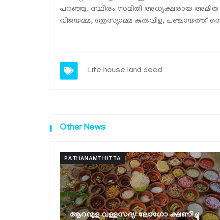
പറഞ്ഞു. സ്ഥിരം സമിതി അധ്യക്ഷരായ അമിത
വിജയമ്മ, ത്രേസ്യാമ്മ കുരുവിള, പഞ്ചായത്ത് സെക
Life
house
land
deed
Other News
PATHANAMTHITTA
ക്ഷയരോഗ മുക്ത പഞ്ചായത്ത്
ഷണിച്ചു
പുരസ്‌കാരങ്ങൾ വിതരണം ചെയ്തു