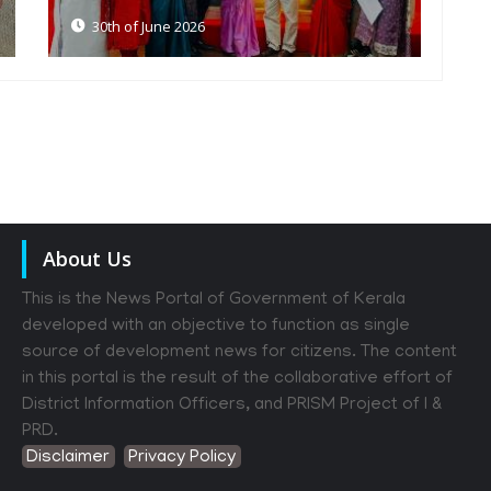
30th of June 2026
About Us
This is the News Portal of Government of Kerala
developed with an objective to function as single
source of development news for citizens. The content
in this portal is the result of the collaborative effort of
District Information Officers, and PRISM Project of I &
PRD.
Disclaimer
Privacy Policy