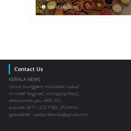
30th of June 2026
Contact Us
KERALA NEWS
വിവര പൊതുജന സമ്പര്‍ക്ക വകുപ്പ് ,
സൗത്ത് ബ്ലോക്ക്, സെക്രട്ടേറിയറ്റ്,
തിരുവനന്തപുരം-695 001,
ഫോൺ 0471-2327782, 2518443
ഇമെയിൽ : webprdkerala@gmail.com