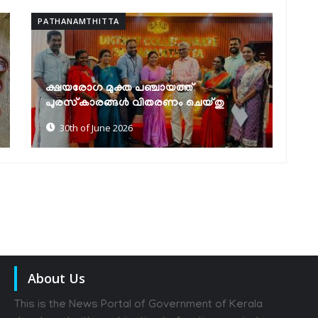
PATHANAMTHITTA
PAT
സെൻസസ് സെൽഫ് എന്യൂമറേഷൻ:
കേ
മികച്ച നേട്ടവുമായി ഹയർ സെക്കൻഡറി
എ
എൻ.എസ്.എസ് യൂണിറ്റുകൾ
പ
30th of June 2026
About Us
This is the News Portal of Government of Kerala