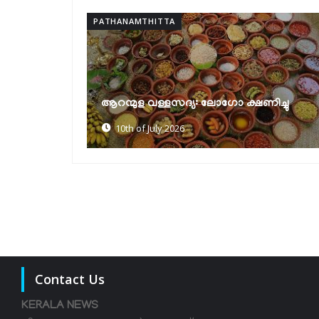
PATHANAMTHITTA
ക്ഷയരോഗ മുക്ത പഞ്ചായത്ത്
ിച്ചു
പുരസ്‌കാരങ്ങൾ വിതരണം ചെയ്തു
30th of June 2026
Contact Us
KERALA NEWS