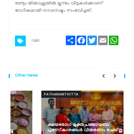
രണ്ടും തിരുവല്ലയില്‍ മൂന്നും വീടുകള്‍ക്കാണ്
ഭാഗികമായി നാശനഷ്ടം സംഭവിച്ചത്.
Share
Facebook
Twitter
Email
Whats
rain
Other News
PATHANAMTHITTA
P
ക്ഷയരോഗ മുക്ത പഞ്ചായത്ത്
പുരസ്‌കാരങ്ങൾ വിതരണം ചെയ്തു