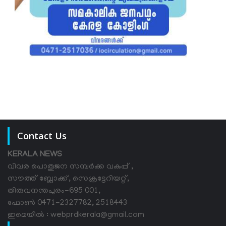
Contact Us
KERALA NEWS
വിവര പൊതുജന സമ്പര്‍ക്ക വകുപ്പ് ,
സൗത്ത് ബ്ലോക്ക്, സെക്രട്ടേറിയറ്റ്,
തിരുവനന്തപുരം-695 001,
ഫോൺ 0471-2327782, 2518443
ഇമെയിൽ : webprdkerala@gmail.com