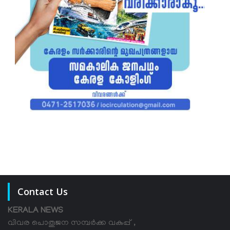
Contact Us
KERALA NEWS
വിവര പൊതുജന സമ്പര്‍ക്ക വകുപ്പ് ,