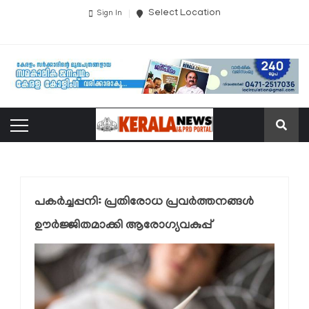
Select Location
Sign In
പകർച്ചപ്പനി: പ്രതിരോധ പ്രവർത്തനങ്ങൾ
ഊർജ്ജിതമാക്കി ആരോഗ്യവകുപ്പ്