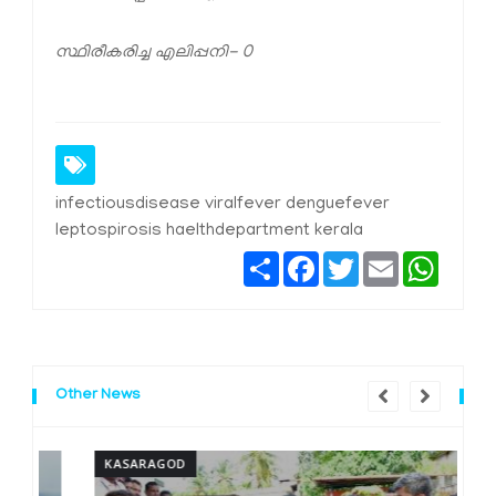
സ്ഥിരീകരിച്ച എലിപ്പനി- 0
infectiousdisease viralfever denguefever
leptospirosis haelthdepartment kerala
Share
Facebook
Twitter
Email
Whats
Other News
KASARAGOD
K