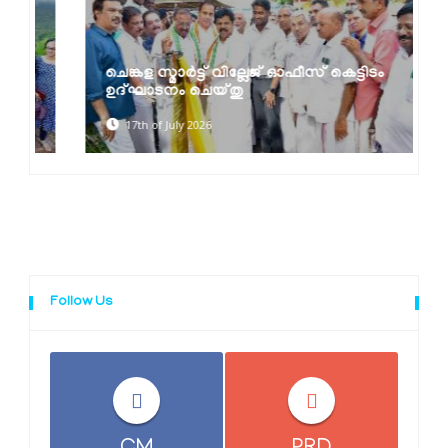
ചെങ്കള സ്മാർട്ട് വില്ലേജ് ഓഫീസ് കെട്ടിടം
ഉദ്ഘാടനം ചെയ്തു
17th of July 2026
Follow Us