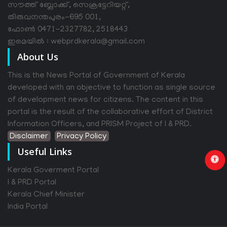
സൗത്ത് ബ്ലോക്ക്, സെക്രട്ടേറിയറ്റ്,
തിരുവനന്തപുരം-695 001,
ഫോൺ 0471-2327782, 2518443
ഇമെയിൽ : webprdkerala@gmail.com
About Us
This is the News Portal of Government of Kerala
developed with an objective to function as single source
of development news for citizens. The content in this
portal is the result of the collaborative effort of District
Information Officers, and PRISM Project of I & PRD.
Disclaimer
Privacy Policy
Useful Links
Kerala Goverment Portal
I & PRD Portal
Kerala Chief Minister
India Portal