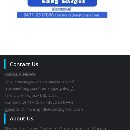
Contact Us
KERALA NEWS
വിവര പൊതുജന സമ്പര്‍ക്ക വകുപ്പ് ,
സൗത്ത് ബ്ലോക്ക്, സെക്രട്ടേറിയറ്റ്,
തിരുവനന്തപുരം-695 001,
ഫോൺ 0471-2327782, 2518443
ഇമെയിൽ : webprdkerala@gmail.com
About Us
This is the News Portal of Government of Kerala