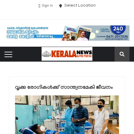
Select Location
Sign In
വൃക്ക രോഗികള്‍ക്ക് സാന്ത്വനമേകി ജീവനം