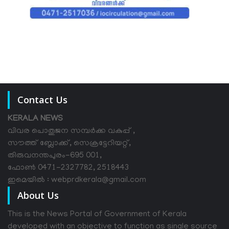
Contact Us
KERALA NEWS
വിവര പൊതുജന സമ്പര്‍ക്ക വകുപ്പ് ,
സൗത്ത് ബ്ലോക്ക്, സെക്രട്ടേറിയറ്റ്,
തിരുവനന്തപുരം-695 001,
ഫോൺ 0471-2327782, 2518443
ഇമെയിൽ : webprdkerala@gmail.com
About Us
This is the News Portal of Government of Kerala
developed with an objective to function as single source