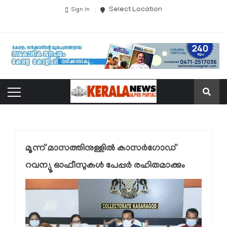
Select Location
Sign In
മൂന്ന് മാസത്തിനുള്ളില്‍ കാസർഗോഡ്
റവന്യൂ ഓഫീസുകള്‍ പേപ്പര്‍ രഹിതമാക്കും