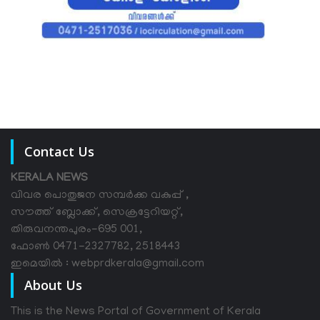
Contact Us
KERALA NEWS
വിവര പൊതുജന സമ്പര്‍ക്ക വകുപ്പ് ,
സൗത്ത് ബ്ലോക്ക്, സെക്രട്ടേറിയറ്റ്,
തിരുവനന്തപുരം-695 001,
ഫോൺ 0471-2327782, 2518443
ഇമെയിൽ : webprdkerala@gmail.com
About Us
This is the News Portal of Government of Kerala