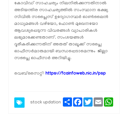
കോവിഡ് സാഹചര്യം നിലനില്‍ക്കുന്നതിനാല്‍
അടിയന്തിര സാഹചര്യത്തില്‍ സംസ്ഥാന ഭക്ഷ്യ
സിവില്‍ സപ്ലൈസ് ഉദ്യോഗസ്ഥര്‍ ഓണ്‍ലൈന്‍
മാധ്യമങ്ങള്‍ വഴിയോ, ഫോണ്‍ മുഖേനയോ
ആവശ്യപ്പെടുന്ന വിവരങ്ങള്‍ വ്യാപാരികള്‍
ലഭ്യമാക്കേണ്ടതാണ്. സംശയങ്ങള്‍
ദൂരീകരിക്കുന്നതിന് അതത് താലൂക്ക് സപ്ലൈ
ഓഫീസര്‍മാരുമായി ബന്ധപ്പെടാമെന്നും ജില്ലാ
സപ്ലൈ ഓഫീസര്‍ അറിയിച്ചു.
വെബ്‌സൈറ്റ്:
https://fcainfoweb.nic.in/psp
Share
Facebook
Twitter
Email
Whats
stock updation