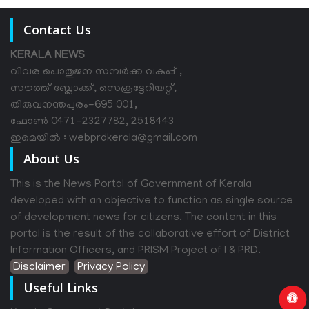
Contact Us
KERALA NEWS
വിവര പൊതുജന സമ്പര്‍ക്ക വകുപ്പ് ,
സൗത്ത് ബ്ലോക്ക്, സെക്രട്ടേറിയറ്റ്,
തിരുവനന്തപുരം-695 001,
ഫോൺ 0471-2327782, 2518443
ഇമെയിൽ : webprdkerala@gmail.com
About Us
This is the News Portal of Government of Kerala
developed with an objective to function as single source
of development news for citizens. The content in this
portal is the result of the collaborative effort of District
Information Officers, and PRISM Project of I & PRD.
Disclaimer
Privacy Policy
Useful Links