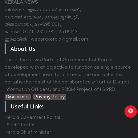
KERALA NEWS
വിവര പൊതുജന സമ്പര്‍ക്ക വകുപ്പ് ,
സൗത്ത് ബ്ലോക്ക്, സെക്രട്ടേറിയറ്റ്,
തിരുവനന്തപുരം-695 001,
ഫോൺ 0471-2327782, 2518443
ഇമെയിൽ : webprdkerala@gmail.com
About Us
This is the News Portal of Government of Kerala
developed with an objective to function as single source
of development news for citizens. The content in this
portal is the result of the collaborative effort of District
Information Officers, and PRISM Project of I & PRD.
Disclaimer
Privacy Policy
Useful Links
Kerala Goverment Portal
I & PRD Portal
Kerala Chief Minister