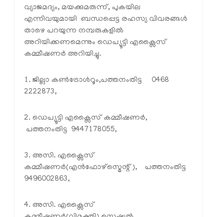
വ്യാജമദ്യം, മയക്കുമരുന്ന്, പുകയില
എന്നിവയുമായി ബന്ധപ്പെട്ട രഹസ്യ വിവരങ്ങള്‍
താഴെ പറയുന്ന നമ്പരുകളില്‍
അറിയിക്കണമെന്നും ഡെപ്യൂട്ടി എക്സൈസ്
കമ്മീഷണര്‍ അറിയിച്ചു.
1. ജില്ലാ കണ്‍ട്രോള്‍റൂം,പത്തനംതിട്ട 0468
2222873,
2. ഡെപ്യൂട്ടി എക്സൈസ് കമ്മീഷണര്‍,
പത്തനംതിട്ട 9447178055,
3. അസി. എക്സൈസ്
കമ്മീഷണര്‍(എന്‍ഫോഴ്സ്മെന്റ്), പത്തനംതിട്ട
9496002863,
4. അസി. എക്സൈസ്