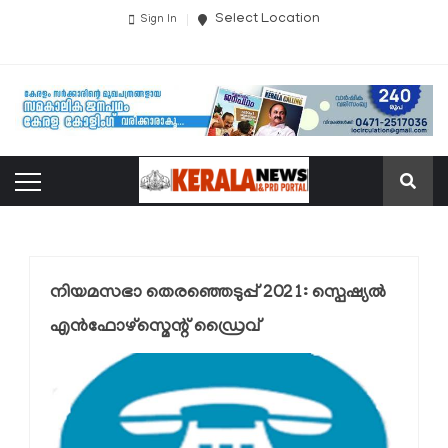
Select Location
Sign In
നിയമസഭാ തെരഞ്ഞെടുപ്പ് 2021: സ്പെഷ്യല്‍
എന്‍ഫോഴ്സ്മെന്റ് ഡ്രൈവ്