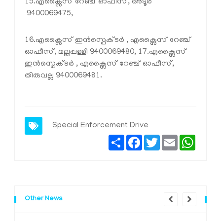
15.എക്സൈസ് റേഞ്ച് ഓഫീസ്, അടൂര്‍
9400069475,
16.എക്സൈസ് ഇന്‍സ്പെക്ടര്‍ , എക്സൈസ് റേഞ്ച്
ഓഫീസ്, മല്ലപ്പള്ളി 9400069480, 17.എക്സൈസ്
ഇന്‍സ്പെക്ടര്‍ , എക്സൈസ് റേഞ്ച് ഓഫീസ്,
തിരുവല്ല 9400069481.
Special Enforcement Drive
Share
Facebook
Twitter
Email
Whats
Other News