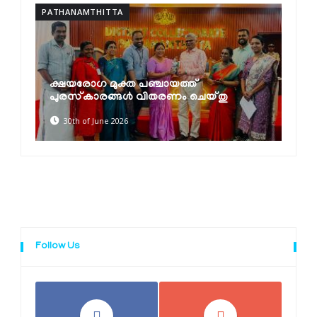
PATHANAMTHITTA
P
ക്ഷയരോഗ മുക്ത പഞ്ചായത്ത്
പുരസ്‌കാരങ്ങൾ വിതരണം ചെയ്തു
30th of June 2026
Follow Us