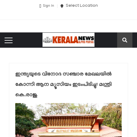
Select Location
Sign In
ഇന്ത്യയുടെ വിനോദ സഞ്ചാര മേഖലയില്‍
കോന്നി ആന മ്യൂസിയം ഇടംപിടിച്ചു: മന്ത്രി
കെ.രാജു