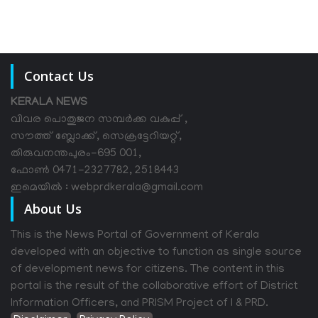
Contact Us
KERALA NEWS
വിവര പൊതുജന സമ്പര്‍ക്ക വകുപ്പ് ,
സൗത്ത് ബ്ലോക്ക്, സെക്രട്ടേറിയറ്റ്,
തിരുവനന്തപുരം-695 001,
ഫോൺ 0471-2327782, 2518443
ഇമെയിൽ : webprdkerala@gmail.com
About Us
This is the News Portal of Government of Kerala
developed with an objective to function as single source
of development news for citizens. The content in this
portal is the result of the collaborative effort of District
Information Officers, and PRISM Project of I & PRD.