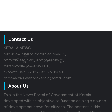
Contact Us
KERALA NEWS
വിവര പൊതുജന സമ്പര്‍ക്ക വകുപ്പ് ,
സൗത്ത് ബ്ലോക്ക്, സെക്രട്ടേറിയറ്റ്,
തിരുവനന്തപുരം-695 001,
ഫോൺ 0471-2327782, 2518443
ഇമെയിൽ : webprdkerala@gmail.com
About Us
This is the News Portal of Government of Kerala
developed with an objective to function as single source
of development news for citizens. The content in this