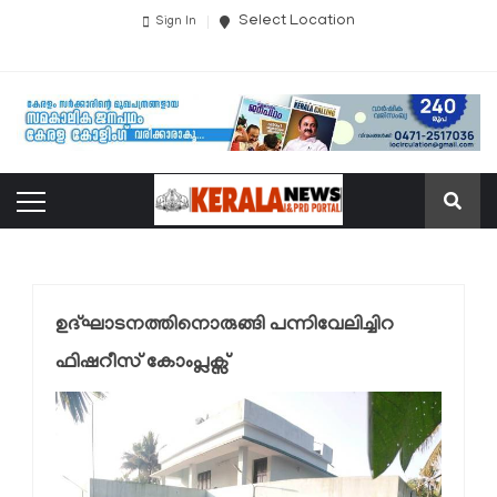
Select Location
Sign In
ഉദ്ഘാടനത്തിനൊരുങ്ങി പന്നിവേലിച്ചിറ
ഫിഷറീസ് കോംപ്ലക്സ്