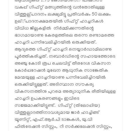
ആവശ്യകത 1.75 കോടിയാണ.് ഫിഷറീസ്
വകുപ്പ് ഗിഫ്റ്റ് മത്സ്യത്തിന്റെ വന്‍തോതിലുള്ള
വിത്തുല്പ്പാദനം ലക്ഷ്യമിട്ടു പ്രതിവര്‍ഷം 50 ലക്ഷം
ഉല്്പാദനക്ഷമതയില്‍ ഗിഫ്റ്റ് ഹാച്ചറികള്‍
വിവിധ ജില്ലകളില്‍ നിര്‍മ്മിക്കുന്നതിന്റെ
ഭാഗമായാണു കേരളത്തിലെ തന്നെ രണ്ടാമത്തെ
ഹാച്ചറി പന്നിവേലിച്ചിറയില്‍ ഒരുക്കിയത്.
ആദ്യത്തെ ഗിഫ്റ്റ് ഹാച്ചറി നെയ്യാര്‍ഡാമിലാണു
പൂര്‍ത്തികരിച്ചത്. നബാര്‍ഡിന്റെ സഹായത്തോടെ
അഞ്ചു കോടി രൂപ ചെലവിട്ട് തീരദേശ വികസന
കോര്‍പ്പറേഷന്‍ മുഖേന ആധുനിക സാങ്കേതിക
മേന്മയുള്ള ഹാച്ചറിയാണു പന്നിവേലിച്ചിറയില്‍
ഒരുക്കിയിട്ടുള്ളത്. അടിസ്ഥാന സൗകര്യ
വികസനത്തിനു പുറമെ അത്യാധുനിക രീതിയിലുളള
ഹാച്ചറി ഉപകരണങ്ങളും ഇവിടെ
സജ്ജമാക്കിയിട്ടുണ്ട്. ഗിഫ്റ്റ് (തിലോപ്പിയ)
വിത്തുല്പാദത്തിനാവശ്യമായ ജാര്‍ ഹാച്ചിങ്ങ്
യൂണിറ്റ്, എഫ്.ആര്‍.പി ടാങ്കുകള്‍, യു.വി
ഫില്‍ട്രേഷന്‍ സിസ്റ്റം, റീ സര്‍ക്കുലേഷന്‍ സിസ്റ്റം,