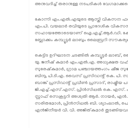
അനുവദിച്ച് തരാനുള്ള നടപടികള്‍ വേഗമാക്കുമെന
കോന്നി എം.എല്‍.എയുടെ ആസ്തി വികസന ഫണ്ടില
എം.പി. വയലാര്‍ രവിയുടെ പ്രാദേശിക വികസന ഫണ
സഹായത്തോടെയാണ് ഐ.എച്ച്.ആര്‍.ഡി. കോ
ബ്ലോക്കും കമ്പ്യൂട്ടര്‍ ലാബും ലൈബ്രറി സൗകര്യ
കെട്ടിട ഉദ്ഘാടന ചടങ്ങില്‍ കമ്പ്യൂട്ടര്‍ ലാബ
യു. ജനീഷ് കുമാര്‍ എം.എല്‍.എ. അധ്യക്ഷത വഹി
സുരേഷ്‌കുമാര്‍, ഗ്രാമ പഞ്ചായത്തംഗം ഷീജ 
ബിന്ദു, പി.ടി.എ. വൈസ് പ്രസിഡന്റ് കെ. പി
ബാങ്ക് പ്രസിഡന്റ് പ്രവീണ്‍ പ്രസാദ്, രാഷ്ട്രീയ പ
ജി.എച്ച്.എസ്.എസ്. പ്രിന്‍സിപ്പല്‍ കെ. എസ്.
സ്റ്റാഫ് സെക്രട്ടറി അശ്വതി ആര്‍. നായര്‍, 
സരിതമോള്‍, പ്രിന്‍സിപ്പല്‍ ബി. ശ്യാംലാല്‍, പൊ
എന്‍ജിനീയര്‍ വി. വി. അജിത്കുമാര്‍ തുടങ്ങിയവര്‍