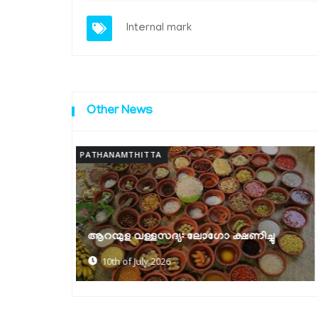
Internal mark
Other News
PATHANAMTHITTA
ക്ഷയരോഗ മുക്ത പഞ്ചായത്ത്
ിച്ചു
പുരസ്‌കാരങ്ങൾ വിതരണം ചെയ്തു
30th of June 2026