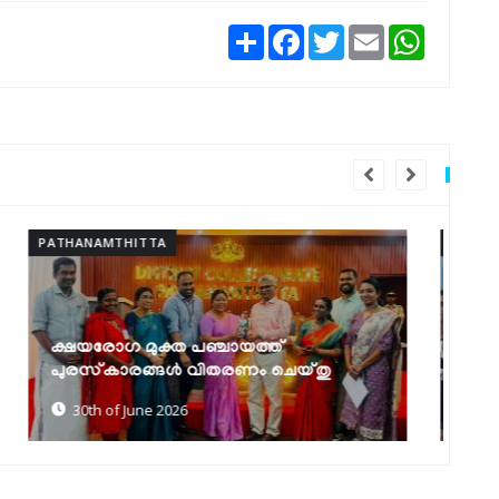
Share
Facebook
Twitter
Email
WhatsAp
PATHANAMTHITTA
PAT
സെൻസസ് സെൽഫ് എന്യൂമറേഷൻ:
കേ
മികച്ച നേട്ടവുമായി ഹയർ സെക്കൻഡറി
എ
എൻ.എസ്.എസ് യൂണിറ്റുകൾ
പ
30th of June 2026