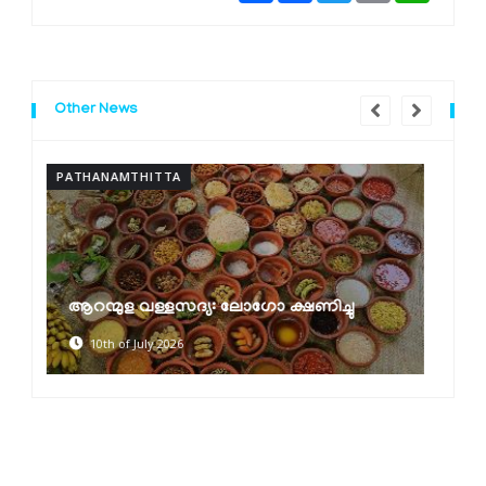
Other News
PATHANAMTHITTA
ക്ഷയരോഗ മുക്ത പഞ്ചായത്ത്
പുരസ്‌കാരങ്ങൾ വിതരണം ചെയ്തു
30th of June 2026