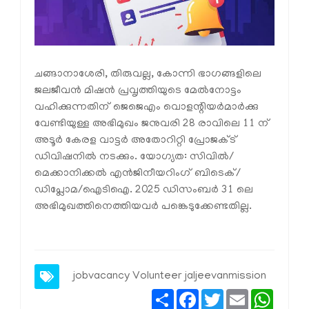
ചങ്ങാനാശേരി, തിരുവല്ല, കോന്നി ഭാഗങ്ങളിലെ
ജലജീവൻ മിഷൻ പ്രവൃത്തിയുടെ മേൽനോട്ടം
വഹിക്കുന്നതിന് ജെജെഎം വൊളന്റിയർമാർക്കു
വേണ്ടിയുള്ള അഭിമുഖം ജനുവരി 28 രാവിലെ 11 ന്
അടൂർ കേരള വാട്ടർ അതോറിറ്റി പ്രോജക്ട്
ഡിവിഷനിൽ നടക്കും. യോഗ്യത: സിവിൽ/
മെക്കാനിക്കൽ എൻജിനീയറിംഗ് ബിടെക്/
ഡിപ്ലോമ/ഐടിഐ. 2025 ഡിസംബർ 31 ലെ
അഭിമുഖത്തിനെത്തിയവർ പങ്കെടുക്കേണ്ടതില്ല.
jobvacancy
Volunteer
jaljeevanmission
Share
Facebook
Twitter
Email
Whats