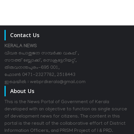
Contact Us
KERALA NEWS
വിവര പൊതുജന സമ്പര്‍ക്ക വകുപ്പ് ,
സൗത്ത് ബ്ലോക്ക്, സെക്രട്ടേറിയറ്റ്,
തിരുവനന്തപുരം-695 001,
ഫോൺ 0471-2327782, 2518443
ഇമെയിൽ : webprdkerala@gmail.com
About Us
This is the News Portal of Government of Kerala
developed with an objective to function as single source
of development news for citizens. The content in this
portal is the result of the collaborative effort of District
Information Officers, and PRISM Project of I & PRD.