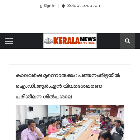
Select Location
Sign In
കാലവര്‍ഷ മുന്നൊരുക്കം: പത്തനംതിട്ടയിൽ
ഐ.ഡി.ആര്‍.എന്‍ വിവരശേഖരണ
പരിശീലന ശില്‍പശാല