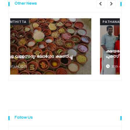
Other News
PATHANAMTHITTA
ക്ഷയരോഗ മുക്ത പഞ്ചായത്ത്
പുരസ്‌കാരങ്ങൾ വിതരണം ചെയ്തു
30th of June 2026
Follow Us