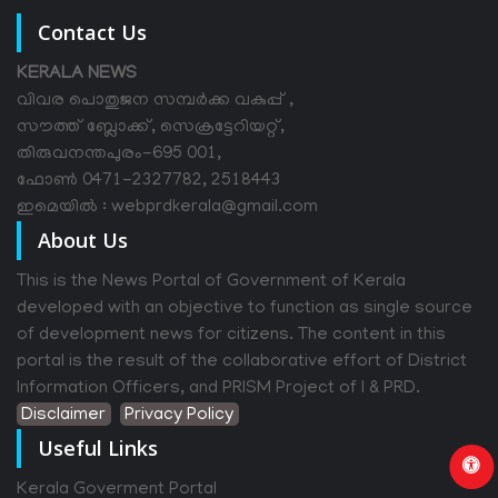
Contact Us
KERALA NEWS
വിവര പൊതുജന സമ്പര്‍ക്ക വകുപ്പ് ,
സൗത്ത് ബ്ലോക്ക്, സെക്രട്ടേറിയറ്റ്,
തിരുവനന്തപുരം-695 001,
ഫോൺ 0471-2327782, 2518443
ഇമെയിൽ : webprdkerala@gmail.com
About Us
This is the News Portal of Government of Kerala
developed with an objective to function as single source
of development news for citizens. The content in this
portal is the result of the collaborative effort of District
Information Officers, and PRISM Project of I & PRD.
Disclaimer
Privacy Policy
Useful Links
Kerala Goverment Portal