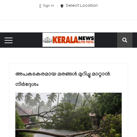
Select Location
Sign In
അപകടകരമായ മരങ്ങള്‍ മുറിച്ചു മാറ്റാൻ
നിർദ്ദേശം