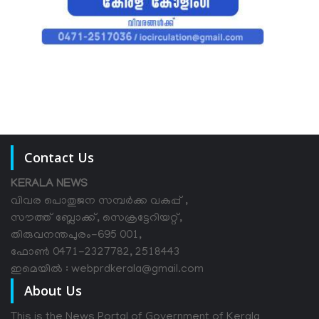
Contact Us
KERALA NEWS
വിവര പൊതുജന സമ്പര്‍ക്ക വകുപ്പ് ,
സൗത്ത് ബ്ലോക്ക്, സെക്രട്ടേറിയറ്റ്,
തിരുവനന്തപുരം-695 001,
ഫോൺ 0471-2327782, 2518443
ഇമെയിൽ : webprdkerala@gmail.com
About Us
This is the News Portal of Government of Kerala