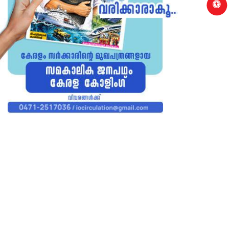
p
THIRUVANANTHAPURAM
THIRUVANA
ആർ.സി.സിയിലെ പുതിയ ബഹുനില
തേക്കുമൂ
മന്ദിരം ഉടൻ തുറക്കാൻ നിർദേശം നൽകി
മുതൽ ആഗ
മന്ത്രി കെ.മുരളീധരൻ
നിയന്ത്ര
25th of July 2026
24th of 