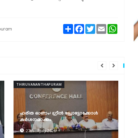
Share
Facebook
Twitter
Email
WhatsAp
apuram
THIRUVANANTHAPURAM
കർക്കടക വാവുബലി ഒരുക്കങ്ങൾ
വിലയിരുത്തി മന്ത്രി കെ. മുരളീധരൻ
25th of July 2026