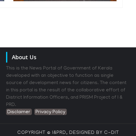
About Us
This is the News Portal of Government of Kerala
developed with an objective to function as single
source of development news for citizens. The content
in this portal is the result of the collaborative effort of
District Information Officers, and PRISM Project of I &
PRD.
Disclaimer
Privacy Policy
COPYRIGHT © I&PRD, DESIGNED BY C-DIT