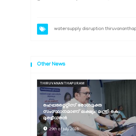
watersupply disruption thiruvananth
Other News
THIRUVANANTHAPURAM
രി കെ.
ഹരിത ഓണം: ഗ്രീൻ പ്രോട്ടോക്കോൾ
കർശനമാക്കും
27th of July 2026