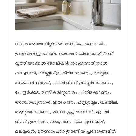
വാട്ടർ അതോറിറ്റിയുടെ നെട്ടയം, മണലയം
ഉപരിതല ശുദ്ധ ജലസംഭരണിയിൽ മേയ് 22ന്
വൃത്തിയാക്കൽ ജോലികൾ നടക്കുന്നതിനാൽ
കാച്ചാണി, നെല്ലിവിള, കീഴിക്കോണം, നെട്ടയം
പടയണി റോഡ്, പുലരി നഗർ, വേറ്റിക്കോണം,
പേരൂർക്കട, മണികണ്ഠേശ്വരം, ചീനിക്കോണം,
അയോദ്ധ്യനഗർ, ഇരുകുന്നം, മണ്ണാമൂല, വഴയില,
ആയൂർക്കോണം, രാധാകൃഷ്ണ ലെയിൻ, എം.ജി.
നഗർ, ഇന്ദിരാനഗർ, മണലയം, മൂന്നാമൂട്,
മലമുകൾ, ഊന്നാംപാറ തുടങ്ങിയ പ്രദേശങ്ങളിൽ