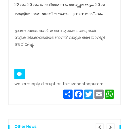
22നും 23നും ജലവിതരണം തടസ്സപ്പെടും. 23നു
രാത്രിയോടെ ജലവിതരണം പുനഃസ്ഥാപിക്കും.
ഉപഭോക്താക്കൾ വേണ്ട മുൻകരുതലുകൾ
സ്വീകരിക്കേണ്ടതാണെന്ന് വാട്ടർ അതോറിറ്റി
അറിയിച്ചു.
watersupply disruption thiruvananthapuram
Share
Facebook
Twitter
Email
Whats
Other News