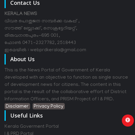
Contact Us
KERALA NEWS
വിവര പൊതുജന സമ്പര്‍ക്ക വകുപ്പ് ,
സൗത്ത് ബ്ലോക്ക്, സെക്രട്ടേറിയറ്റ്,
തിരുവനന്തപുരം-695 001,
ഫോൺ 0471-2327782, 2518443
ഇമെയിൽ : webprdkerala@gmail.com
About Us
This is the News Portal of Government of Kerala
developed with an objective to function as single source
of development news for citizens. The content in this
portal is the result of the collaborative effort of District
Information Officers, and PRISM Project of I & PRD.
Disclaimer
Privacy Policy
Useful Links
Kerala Goverment Portal
I & PRD Portal