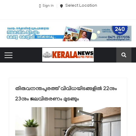
Select Location
Sign In
തിരുവനന്തപുരത്ത് വിവിധയിടങ്ങളിൽ 22നും
23നും ജലവിതരണം മുടങ്ങും