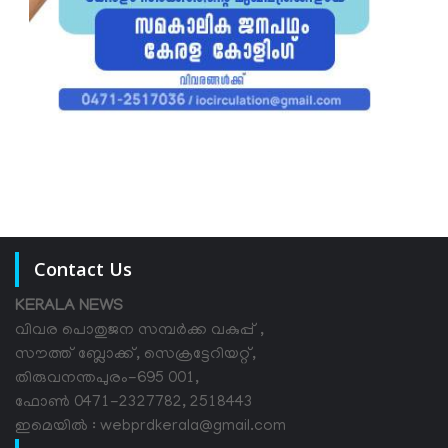
Contact Us
KERALA NEWS
വിവര പൊതുജന സമ്പര്‍ക്ക വകുപ്പ് ,
സൗത്ത് ബ്ലോക്ക്, സെക്രട്ടേറിയറ്റ്,
തിരുവനന്തപുരം-695 001,
ഫോൺ 0471-2327782, 2518443
ഇമെയിൽ : webprdkerala@gmail.com