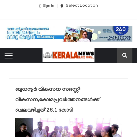
Select Location
Sign In
ബുധനൂര്‍ വികസന സദസ്സ്:
വികസന,ക്ഷേമപ്രവര്‍ത്തനങ്ങള്‍ക്ക്
ചെലവഴിച്ചത് 26.1 കോടി