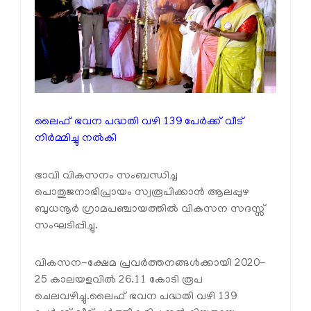
ലൈഫ് ഭവന പദ്ധതി വഴി 139 പേർക്ക് വീട്
നിര്‍മ്മിച്ചു നല്‍കി
ഭാവി വികസനം സംബന്ധിച്ച
പൊതുജനാഭിപ്രായം സ്വരൂപിക്കാന്‍ ആലപ്പുഴ
ബുധനൂർ ഗ്രാമപഞ്ചായത്തിൽ വികസന സദസ്സ്
സംഘടിപ്പിച്ചു.
വികസന-ക്ഷേമ പ്രവർത്തനങ്ങള്‍ക്കായി 2020-
25 കാലയളവിൽ 26.11 കോടി രൂപ
ചെലവഴിച്ചു.ലൈഫ് ഭവന പദ്ധതി വഴി 139