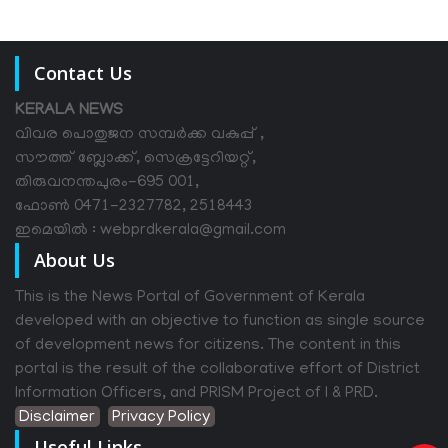
Contact Us
KERALA NEWS
വിവര പൊതുജന സമ്പര്‍ക്ക വകുപ്പ് ,
സൗത്ത് ബ്ലോക്ക്, സെക്രട്ടേറിയറ്റ്,
തിരുവനന്തപുരം-695 001,
ഫോൺ 0471-2327782, 2518443
ഇമെയിൽ : webprdkerala@gmail.com
About Us
This is the News Portal of Government of Kerala
developed with an objective to function as single source
of development news for citizens. The content in this
portal is the result of the collaborative effort of District
Information Officers, and PRISM Project of I & PRD.
Disclaimer
Privacy Policy
Useful Links