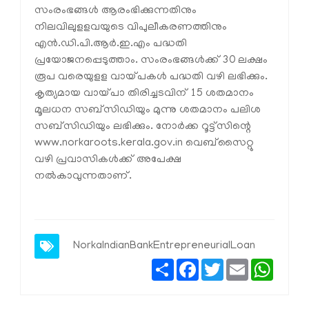
സംരംഭങ്ങള്‍ ആരംഭിക്കുന്നതിനും
നിലവിലുളളവയുടെ വിപുലീകരണത്തിനും
എന്‍.ഡി.പി.ആര്‍.ഇ.എം പദ്ധതി
പ്രയോജനപ്പെടുത്താം. സംരംഭങ്ങള്‍ക്ക് 30 ലക്ഷം
രൂപ വരെയുളള വായ്പകള്‍ പദ്ധതി വഴി ലഭിക്കും.
കൃത്യമായ വായ്പാ തിരിച്ചടവിന് 15 ശതമാനം
മൂലധന സബ്‌സിഡിയും മുന്നു ശതമാനം പലിശ
സബ്സിഡിയും ലഭിക്കും. നോര്‍ക്ക റൂട്ട്‌സിന്റെ
www.norkaroots.kerala.gov.in
വെബ്‌സൈറ്റു
വഴി പ്രവാസികള്‍ക്ക് അപേക്ഷ
നല്‍കാവുന്നതാണ്.
NorkaIndianBankEntrepreneurialLoan
Share
Facebook
Twitter
Email
Whats