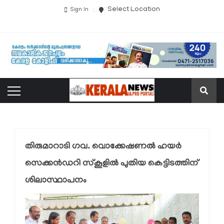
Select Location
Sign In
തിരുമാറാടി ഗവ. വൊക്കേഷണൽ ഹയർ
സെക്കൻഡറി സ്കൂളിൽ പുതിയ കെട്ടിടത്തിന്
ശിലാസ്ഥാപനം