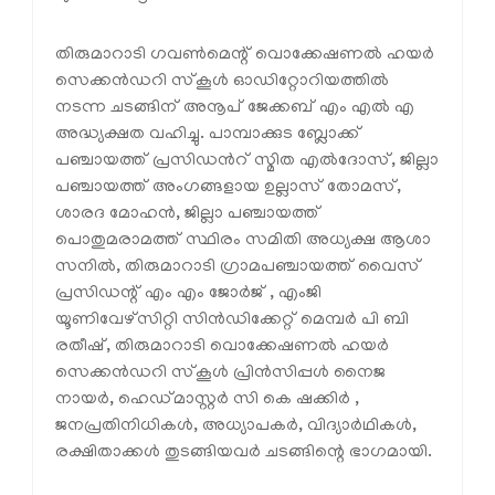
തിരുമാറാടി ഗവൺമെന്റ് വൊക്കേഷണൽ ഹയർ
സെക്കൻഡറി സ്കൂൾ ഓഡിറ്റോറിയത്തിൽ
നടന്ന ചടങ്ങിന് അനൂപ് ജേക്കബ് എം എൽ എ
അദ്ധ്യക്ഷത വഹിച്ചു. പാമ്പാക്കുട ബ്ലോക്ക്
പഞ്ചായത്ത് പ്രസിഡൻറ് സ്മിത എൽദോസ്, ജില്ലാ
പഞ്ചായത്ത് അംഗങ്ങളായ ഉല്ലാസ് തോമസ്,
ശാരദ മോഹൻ, ജില്ലാ പഞ്ചായത്ത്
പൊതുമരാമത്ത് സ്ഥിരം സമിതി അധ്യക്ഷ ആശാ
സനിൽ, തിരുമാറാടി ഗ്രാമപഞ്ചായത്ത് വൈസ്
പ്രസിഡന്റ് എം എം ജോർജ് , എംജി
യൂണിവേഴ്സിറ്റി സിൻഡിക്കേറ്റ് മെമ്പർ പി ബി
രതീഷ്, തിരുമാറാടി വൊക്കേഷണൽ ഹയർ
സെക്കൻഡറി സ്കൂൾ പ്രിൻസിപ്പൾ നൈജ
നായർ, ഹെഡ്മാസ്റ്റർ സി കെ ഷക്കിർ ,
ജനപ്രതിനിധികൾ, അധ്യാപകർ, വിദ്യാർഥികൾ,
രക്ഷിതാക്കൾ തുടങ്ങിയവർ ചടങ്ങിന്റെ ഭാഗമായി.