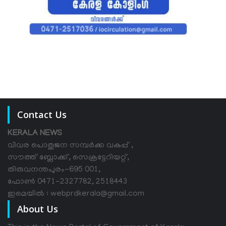
Contact Us
KERALA NEWS
വിവര പൊതുജന സമ്പര്‍ക്ക വകുപ്പ് ,
സൗത്ത് ബ്ലോക്ക്, സെക്രട്ടേറിയറ്റ്,
തിരുവനന്തപുരം-695 001,
ഫോൺ 0471-2327782, 2518443
ഇമെയിൽ : webprdkerala@gmail.com
About Us