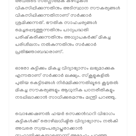
അവരുടെ സർഗ്ഗാത്മക കഴിവുകൾ
വികസിപ്പിക്കുന്നതിനും അടിസ്ഥാന സൗകര്യങ്ങൾ
വികസിപ്പിക്കുന്നതിനാണ് സർക്കാർ
ശ്രമിക്കുന്നത്. ഭൗതിക സാഹചര്യങ്ങൾ
മെച്ചപ്പെടുത്തുന്നതിനും പാഠ്യപദ്ധതി
പരിഷ്കരിക്കുന്നതിനും അധ്യാപകർക്ക് മികച്ച
പരിശീലനം നൽകുന്നതിനും സർക്കാർ
പ്രതിജ്ഞാബദ്ധരാണ്.
ഓരോ കുട്ടിക്കും മികച്ച വിദ്യാഭ്യാസം ലഭ്യമാക്കുക
എന്നതാണ് സർക്കാർ ലക്ഷ്യം. സ്കൂളുകളിൽ
പുതിയ കെട്ടിടങ്ങൾ നിർമ്മിക്കുന്നതിലൂടെ കൂടുതൽ
മികച്ച സൗകര്യങ്ങളും ആധുനിക പഠനരീതികളും
നടപ്പിലാക്കാൻ സാധിക്കുമെന്നും മന്ത്രി പറഞ്ഞു.
വൊക്കേഷണൽ ഹയർ സെക്കൻഡറി വിഭാഗം
കുട്ടികൾക്ക് തൊഴിലധിഷ്ഠിത വിദ്യാഭ്യാസം നൽകി
അവരെ സ്വയംപര്യാപ്തരാക്കാൻ