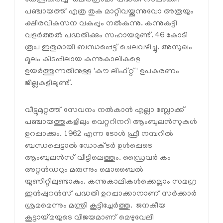
പഞ്ചായത്ത് എത്ര തുക മാറ്റിവയ്ക്കുന്നുവോ അത്രയും
ക്ഷീരവികസന വകുപ്പും നൽകുന്നു. കന്നുകുട്ടി
വളർത്തൽ പദ്ധതിക്കും സഹായമുണ്ട്. 46 കോടി
രൂപ ഇതുമായി ബന്ധപ്പെട്ട് ചെലവഴിച്ചു. അസുഖം
മൂലം കിടപ്പിലായ കന്നുകാലികളെ
ഉയർത്തുന്നതിനുള്ള 'കൗ ലിഫ്റ്റ്' ഉപകരണം
ജില്ലകളിലുണ്ട്.
വീട്ടുമുറ്റത്ത് സേവനം നൽകാൻ എല്ലാ ബ്ലോക്ക്
പഞ്ചായത്തുകളിലും വെറ്ററിനറി ആംബുലൻസുകൾ
ഉറപ്പാക്കും. 1962 എന്ന ടോൾ ഫ്രീ നമ്പറിൽ
ബന്ധപ്പെട്ടാൽ ഡോക്ടർ ഉൾപ്പെടെ
ആംബുലൻസ് വീട്ടിലെത്തും. ഡ്രൈവർ കം
അറ്റൻഡറും മരുന്നും മൊബൈൽ
യൂണിറ്റിലുണ്ടാകും. കന്നുകാലികൾക്കെല്ലാം സമഗ്ര
ഇൻഷുറൻസ് പദ്ധതി ഉറപ്പാക്കാനാണ് സർക്കാർ
ശ്രമമെന്നും മന്ത്രി കൂട്ടിച്ചേർത്തു. ജനകീയ
കൂട്ടായ്മയുടെ വിജയമാണ് മെഴുവേലി