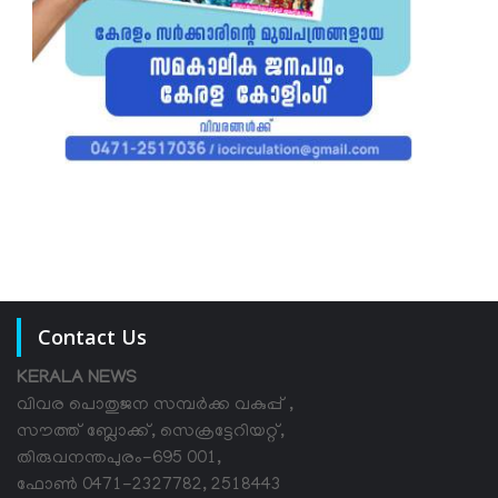
Contact Us
KERALA NEWS
വിവര പൊതുജന സമ്പര്‍ക്ക വകുപ്പ് ,
സൗത്ത് ബ്ലോക്ക്, സെക്രട്ടേറിയറ്റ്,
തിരുവനന്തപുരം-695 001,
ഫോൺ 0471-2327782, 2518443