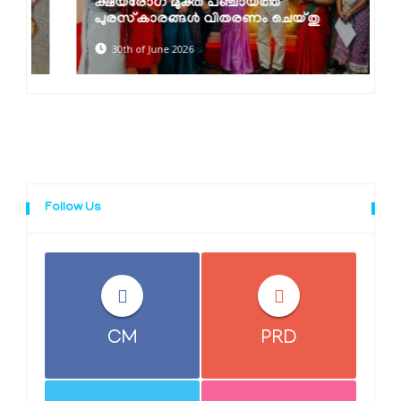
ക്ഷയരോഗ മുക്ത പഞ്ചായത്ത്
പുരസ്‌കാരങ്ങൾ വിതരണം ചെയ്തു
30th of June 2026
Follow Us
CM
PRD