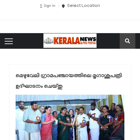
Select Location
Sign In
മെഴുവേലി ഗ്രാമപഞ്ചായത്തിലെ മൃഗാശുപത്രി
ഉദ്ഘാടനം ചെയ്തു