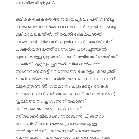
സജ്ജീകരിച്ചിട്ടുണ്ട്.
ക്ഷീരകർഷകരെ അനുഭാവപൂർവം പരിഗണിച്ച
സർക്കാരാണ് ഭരിക്കുന്നതെന്ന് മന്ത്രി പറഞ്ഞു.
ക്ഷീരമേഖലയിൽ നിരവധി ക്ഷേമപദ്ധതി
നടപ്പാക്കി. നിരവധി പ്രതിസന്ധി അതിജീവിച്ച്
പാലുൽപ്പാദനത്തിൽ സ്വയം പര്യാപ്തതയിൽ
എത്താനുള്ള ശ്രമത്തിലാണ്. ക്ഷീരകർഷകർക്ക്
പാലിന് ഏറ്റവും കൂടുതൽ വില നൽകുന്ന
സംസ്ഥാനങ്ങളിലൊന്നാണ് കേരളം. രാജ്യത്ത്
പാൽ ഉൽപ്പാദനത്തിൽ രണ്ടാം സ്ഥാനത്താണ്.
വളർത്തുന്ന 95 ശതമാനം പശുക്കളും സങ്കര
ഇനങ്ങളാണ്. ക്ഷീരക്ഷേമ നിധി ബോർഡിന്റെ
പ്രവർത്തനം പ്രശംസനീയമാണ്.
ക്ഷീരകർഷകരുടെ കുട്ടികൾക്ക്
സ്‌കോളർഷിപ്പടക്കം നൽകുന്നു. ചികത്സാ
ചെലവിന് രണ്ടു ലക്ഷം രൂപ വരെയുള്ള
ഇൻഷുറൻസ് പദ്ധതിയുണ്ട്. പഞ്ചായത്ത്
കേന്ദ്രീകരിച്ച് 'ക്ഷീരഗ്രാമം' പദ്ധതി നടപ്പാക്കി.