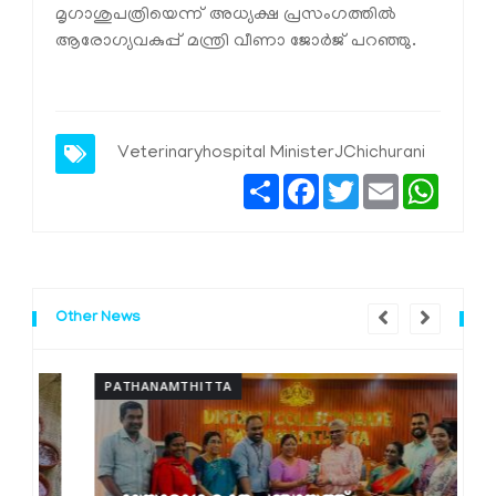
മൃഗാശുപത്രിയെന്ന് അധ്യക്ഷ പ്രസംഗത്തിൽ
ആരോഗ്യവകുപ്പ് മന്ത്രി വീണാ ജോർജ് പറഞ്ഞു.
Veterinaryhospital
MinisterJChichurani
Share
Facebook
Twitter
Email
Whats
Other News
PATHANAMTHITTA
P