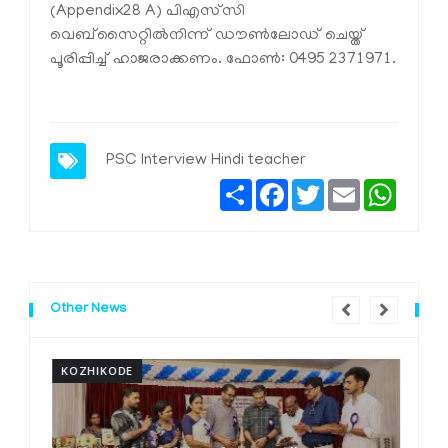
(Appendix28 A) പിഎസ്‌സി
വെബ്‌സൈറ്റില്‍നിന്ന് ഡൗണ്‍ലോഡ് ചെയ്ത്
പൂരിപ്പിച്ച് ഹാജരാക്കണം. ഫോണ്‍: 0495 2371971.
PSC Interview
Hindi teacher
Share
Facebook
Twitter
Email
Whats
Other News
KOZHIKODE
K