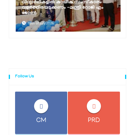
വിദ്യാർഥികളിൽ കായിക സംസ്‌കാരം
വളർത്തിയെടുക്കണം -മന്ത്രി റോജി എം
ജോൺ
18th of July 2026
Follow Us
CM
PRD