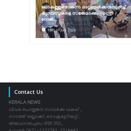
റങ്ങള്‍ക്കനുസരിച്ച്
വിദ്യാർഥികളിൽ കായിക സംസ്‌
്കും -മന്ത്രി
വളർത്തിയെടുക്കണം -മന്ത്രി റോ
ജോൺ
18th of July 2026
Contact Us
KERALA NEWS
വിവര പൊതുജന സമ്പര്‍ക്ക വകുപ്പ് ,
സൗത്ത് ബ്ലോക്ക്, സെക്രട്ടേറിയറ്റ്,
തിരുവനന്തപുരം-695 001,
ഫോൺ 0471-2327782, 2518443