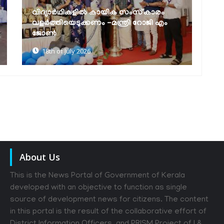
കാരം
കൊയിലാണ്ടി ഗവ. കോളേജിൽ കമ്പ്യൂട്ടർ
ജി എം
ലാബിന്റെ ഉദ്ഘാടനം മന്ത്രി റോജി എം
ജോൺ നിർവഹിച്ചു
18th of July 2026
About Us
This is the News Portal of Government of Kerala
developed with an objective to function as single
source of development news for citizens. The content
in this portal is the result of the collaborative effort of
District Information Officers, and PRISM Project of I &