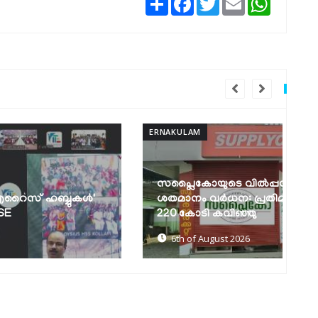
ERNAKULAM
ERN
സപ്ലൈകോയുടെ വിൽപ്പനയിൽ 10
ശതമാനം വർധന: പ്രതിമാസ വിൽപ്പന
സ
220 കോടി കവിഞ്ഞു
ഗ
6th of August 2026