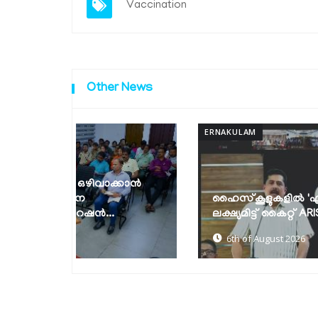
Vaccination
Other News
ERNAKULAM
ാക്കാൻ
ഹൈസ്‌കൂളുകളിൽ 'എറൈസ് ഹബ്ബുകൾ'
.
ലക്ഷ്യമിട്ട് കൈറ്റ് ARISE
6th of August 2026