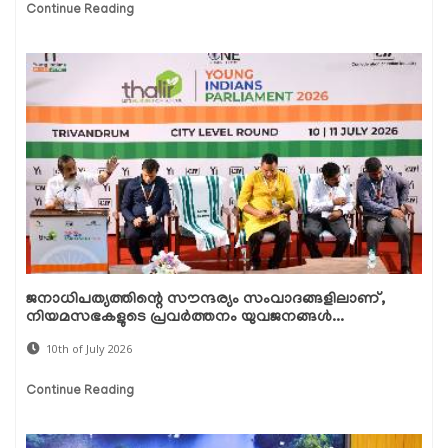
Continue Reading
ജനാധിപത്യത്തിന്റെ സൗന്ദര്യം സംവാദങ്ങളിലാണ്,
നിയമസഭകളുടെ പ്രവർത്തനം യുവജനങ്ങൾ...
10th of July 2026
Continue Reading