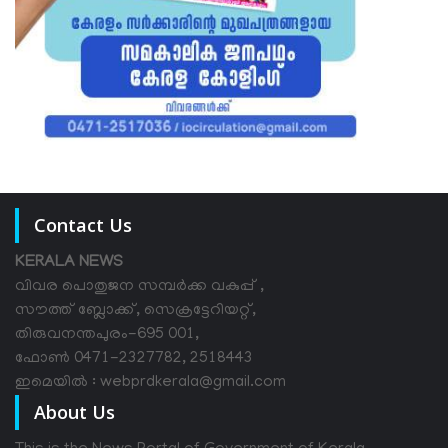
Contact Us
KERALA NEWS
വിവര പൊതുജന സമ്പര്‍ക്ക വകുപ്പ് ,
സൗത്ത് ബ്ലോക്ക്, സെക്രട്ടേറിയറ്റ്,
തിരുവനന്തപുരം-695 001,
ഫോൺ 0471-2327782, 2518443
ഇമെയിൽ : webprdkerala@gmail.com
About Us