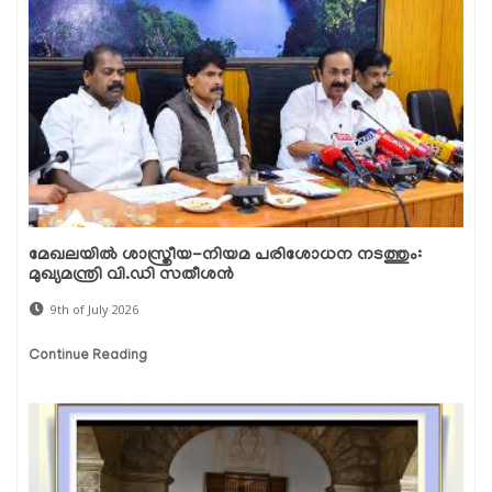
മേഖലയിൽ ശാസ്ത്രീയ-നിയമ പരിശോധന നടത്തും:
മുഖ്യമന്ത്രി വി.ഡി സതീശൻ
9th of July 2026
Continue Reading