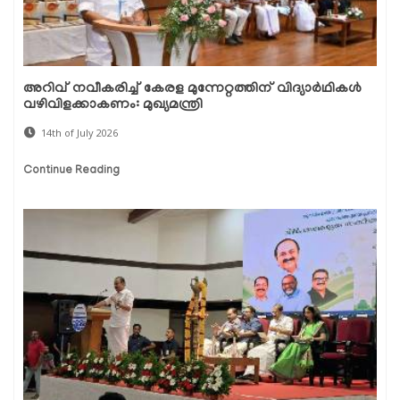
അറിവ് നവീകരിച്ച് കേരള മുന്നേറ്റത്തിന് വിദ്യാർഥികൾ
വഴിവിളക്കാകണം: മുഖ്യമന്ത്രി
14th of July 2026
Continue Reading