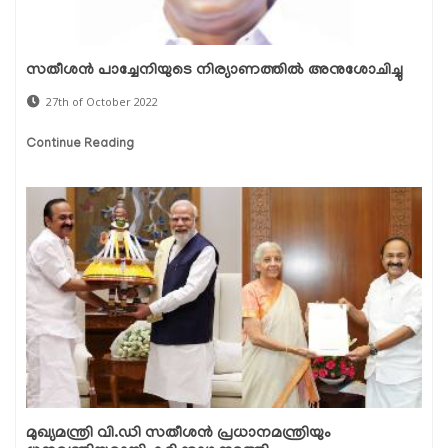
സതീശൻ പാച്ചേനിയുടെ നിര്യാണത്തിൽ അനുശോചിച്ചു
27th of October 2022
Continue Reading
മുഖ്യമന്ത്രി വി.ഡി സതീശൻ പ്രധാനമന്ത്രിയും