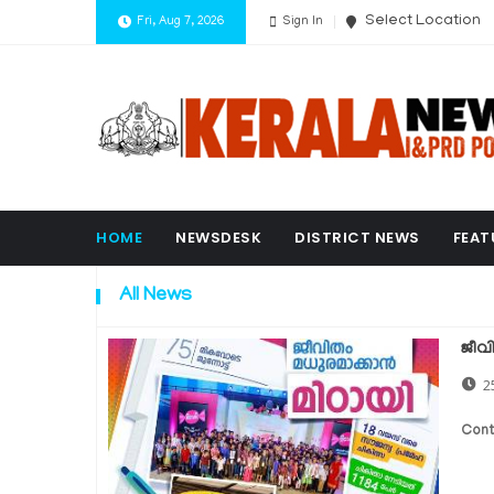
Select Location
Fri, Aug 7, 2026
Sign In
HOME
NEWSDESK
DISTRICT NEWS
FEAT
All News
ജീവ
2
Cont