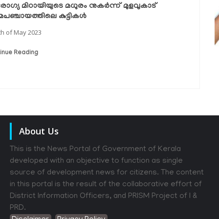
ഗ്യ മിഠായിയുടെ മധുരം നുകർന്ന് മുളവുകാട്
ാമപഞ്ചായത്തിലെ കുട്ടികൾ
th of May 2023
inue Reading
About Us
This is the News Portal of Government of Kerala
developed with an objective to function as single
source of development news for citizens. The content
in this portal is the result of the collaborative effort of
District Information Officers, and PRISM Project of I &
PRD.