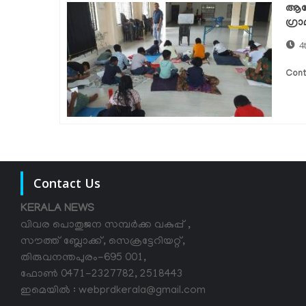
ആരോ
ഗ്ര
4
Cont
Contact Us
KERALA NEWS
വിവര പൊതുജന സമ്പര്‍ക്ക വകുപ്പ് ,
സൗത്ത് ബ്ലോക്ക്, സെക്രട്ടേറിയറ്റ്,
തിരുവനന്തപുരം-695 001,
ഫോൺ 0471-2327782, 2518443
ഇമെയിൽ : webprdkerala@gmail.com