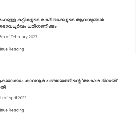
മേഹമുള്ള കുട്ടികളുടെ രക്ഷിതാക്കളുടെ ആവശ്യങ്ങൾ
ഭാവപൂർവം പരിഗണിക്കും
6th of February 2023
inue Reading
ൃകയാക്കാം കാവനൂർ പഞ്ചായത്തിന്റെ 'അക്ഷര മിഠായി'
ധതി
th of April 2023
inue Reading