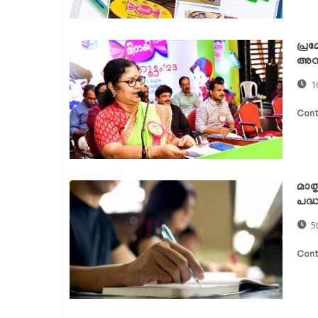
പ്ര
അനു
1
Cont
മാത
പദ്
5
Cont