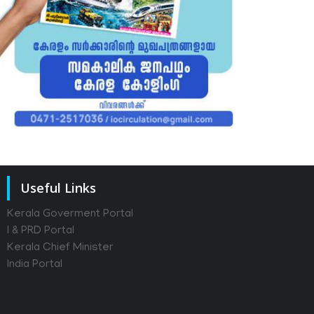
Useful Links
Kerala Goverment Portal
I & PRD Portal
Kerala Chief Minister
India Portal