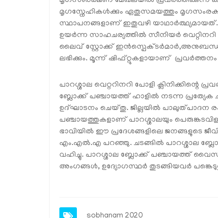
മൃഗസംരക്ഷണ മേഖലയില്‍ പ്രവര്‍ത്തിക്കുന്ന കര്
മൃഗസ്നേഹികള്‍ക്കും ഏതുസമയത്തും മൃഗസംരക്
സ്ഥാപനങ്ങളാണ് ഇതുവഴി യാഥാര്‍ത്ഥ്യമായത്. 24
ഉയര്‍ന്ന സാഹചര്യത്തില്‍ സീനിയര്‍ വെറ്റിനറി സ
ലൈവ് സ്റ്റോക്ക് ഇന്‍സ്പെക്ടര്‍മാര്‍,അനുബ
ലഭിക്കും. മൂന്ന് ഷിഫ്റ്റുകളായാണ് പ്രവര്‍ത്തനം ക
പാറശ്ശാല വെറ്ററിനറി പോളി ക്ലിനിക്കിന്റെ പ
ബ്ലോക്ക് പഞ്ചായത്ത് ഹാളില്‍ നടന്ന പ്രത്യ
ഉദ്ഘാടനം ചെയ്തു. ജില്ലയില്‍ പാലുത്പാദന രംഗത്
പഞ്ചായത്തുകളാണ് പാറശ്ശാലയും പെരുങ്കടവിളയ
ഭാവിയില്‍ ഈ പ്രദേശങ്ങളിലെ ജനങ്ങളുടെ ജീവ
എം.എല്‍.എ പറഞ്ഞു. ചടങ്ങില്‍ പാറശ്ശാല ബ്ലോ
വഹിച്ചു. പാറശ്ശാല ബ്ലോക്ക് പഞ്ചായത്ത് വൈസ
അംഗങ്ങള്‍, ഉദ്യോഗസ്ഥര്‍ തുടങ്ങിയവര്‍ പങ്കെടുത
sobhanam 2020