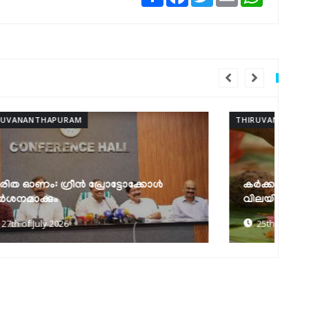
THIRUVANANTHAPURAM
THI
ആ
കർക്കടക വാവുബലി ഒരുക്കങ്ങൾ
മ
വിലയിരുത്തി മന്ത്രി കെ. മുരളീധരൻ
മ
25th of July 2026