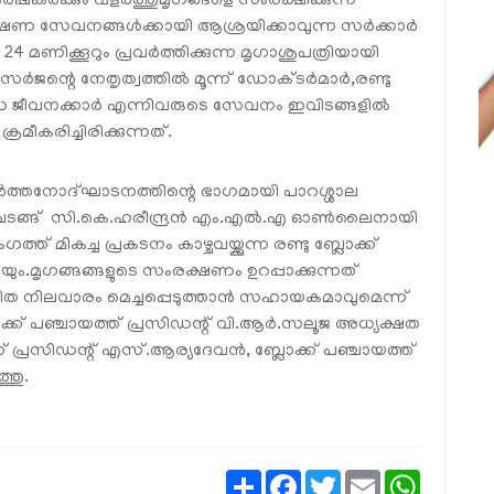
‍ഷകര്‍ക്കും വളര്‍ത്തുമൃഗങ്ങളെ സംരക്ഷിക്കുന്ന
ഷണ സേവനങ്ങള്‍ക്കായി ആശ്രയിക്കാവുന്ന സര്‍ക്കാര്‍
 മണിക്കൂറും പ്രവര്‍ത്തിക്കുന്ന മൃഗാശുപത്രിയായി
ര്‍ജന്റെ നേതൃത്വത്തില്‍ മൂന്ന് ഡോക്ടര്‍മാര്‍,രണ്ടു
ന്ധ ജീവനക്കാര്‍ എന്നിവരുടെ സേവനം ഇവിടങ്ങളില്‍
്രമീകരിച്ചിരിക്കുന്നത്.
്രവര്‍ത്തനോദ്ഘാടനത്തിന്റെ ഭാഗമായി പാറശ്ശാല
േക ചടങ്ങ് സി.കെ.ഹരീന്ദ്രന്‍ എം.എല്‍.എ ഓണ്‍ലൈനായി
ത് മികച്ച പ്രകടനം കാഴ്ചവയ്ക്കുന്ന രണ്ടു ബ്ലോക്ക്
ും.മൃഗങ്ങങ്ങളുടെ സംരക്ഷണം ഉറപ്പാക്കുന്നത്
ിത നിലവാരം മെച്ചപ്പെടുത്താന്‍ സഹായകമാവുമെന്ന്
ക്ക് പഞ്ചായത്ത് പ്രസിഡന്റ് വി.ആര്‍.സലൂജ അധ്യക്ഷത
് പ്രസിഡന്റ് എസ്.ആര്യദേവന്‍, ബ്ലോക്ക് പഞ്ചായത്ത്
്തു.
Share
Facebook
Twitter
Email
WhatsAp