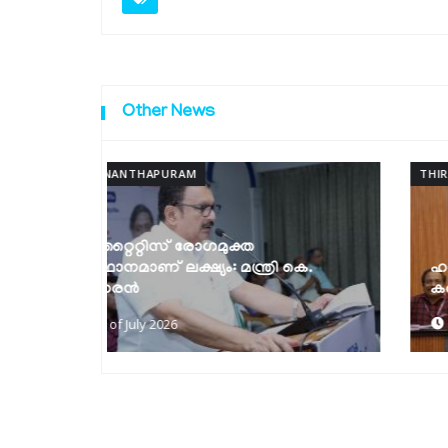
Other News
THIRUVANANTHAPURAM
 കെ.
ഹരിത ഓണം: ഗ്രീൻ പ്രോട്ടോക്കോൾ
കർശനമാക്കും
27th of July 2026