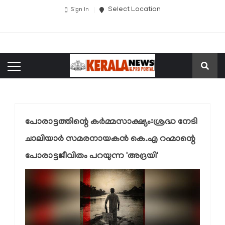
Select Location
Sign In
പോരാട്ടത്തിന്റെ കർമ്മസാക്ഷ്യം:ശ്രദ്ധ നേടി
ചാലിയാർ സമരനായകൻ കെ.എ റഹ്മാന്റെ
പോരാട്ടജീവിതം പറയുന്ന 'അദ്രയി'