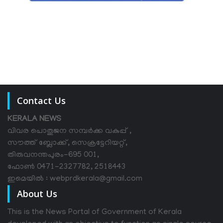
Contact Us
KERALA NEWS
വിവര പൊതുജന സമ്പര്‍ക്ക വകുപ്പ് ,
സൗത്ത് ബ്ലോക്ക്, സെക്രട്ടേറിയറ്റ്,
തിരുവനന്തപുരം-695 001,
ഫോൺ 0471-2327782, 2518443
ഇമെയിൽ : webprdkerala@gmail.com
About Us
This is the News Portal of Government of Kerala