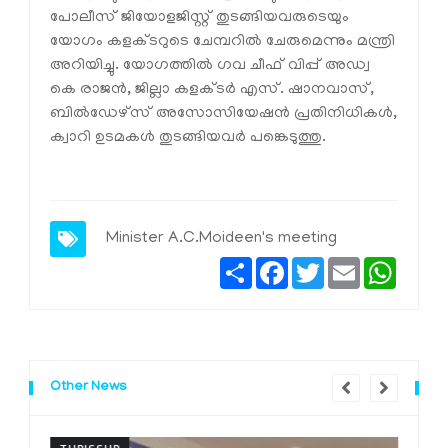
പോലീസ് ജിയോളജിസ്റ്റ് തുടങ്ങിയവരുടെയും
യോഗം കളക്ടറുടെ ചേമ്പറില്‍ ചേരുമെന്നും മന്ത്രി
അറിയിച്ചു. യോഗത്തില്‍ ഗവ ചീഫ് വിപ്പ് അഡ്വ
കെ രാജന്‍, ജില്ലാ കളക്ടര്‍ എസ്. ഷാനവാസ്,
ബില്‍ഡേഴ്സ് അസോസിയേഷന്‍ പ്രതിനിധികള്‍,
ക്വാറി ഉടമകള്‍ തുടങ്ങിയവര്‍ പങ്കെടുത്തു.
Minister A.C.Moideen's meeting
Share
Facebook
Twitter
Email
Whats
Other News