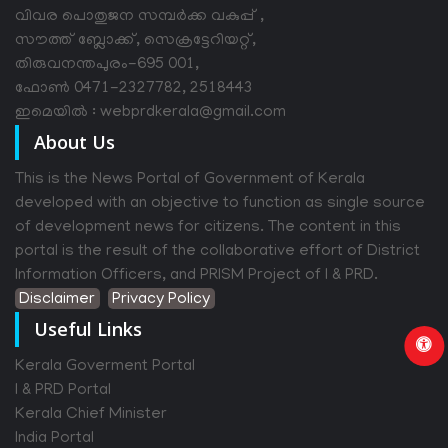
വിവര പൊതുജന സമ്പര്‍ക്ക വകുപ്പ് ,
സൗത്ത് ബ്ലോക്ക്, സെക്രട്ടേറിയറ്റ്,
തിരുവനന്തപുരം-695 001,
ഫോൺ 0471-2327782, 2518443
ഇമെയിൽ : webprdkerala@gmail.com
About Us
This is the News Portal of Government of Kerala
developed with an objective to function as single source
of development news for citizens. The content in this
portal is the result of the collaborative effort of District
Information Officers, and PRISM Project of I & PRD.
Disclaimer
Privacy Policy
Useful Links
Kerala Goverment Portal
I & PRD Portal
Kerala Chief Minister
India Portal