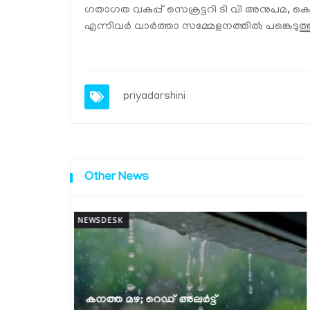
ഗതാഗത വകുപ്പ് സെക്രട്ടറി ടി വി അനുപമ
എന്നിവർ വാർത്താ സമ്മേളനത്തിൽ പങ്കെടുത്ത
priyadarshini
Other News
NEWSDESK
ലാബ് ഓൺ വീൽസ് പദ്ധതിക്ക് തുടക്കം:
മുഖ്യമന്ത്രി ഫ്ലാഗ് ഓഫ് ചെയ്തു