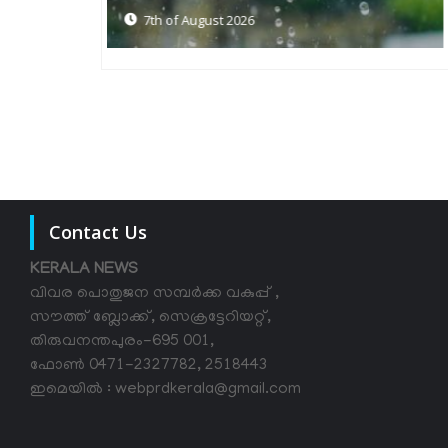
6th of August 2026
Contact Us
KERALA NEWS
വിവര പൊതുജന സമ്പര്‍ക്ക വകുപ്പ് ,
സൗത്ത് ബ്ലോക്ക്, സെക്രട്ടേറിയറ്റ്,
തിരുവനന്തപുരം-695 001,
ഫോൺ 0471-2327782, 2518443
ഇമെയിൽ : webprdkerala@gmail.com