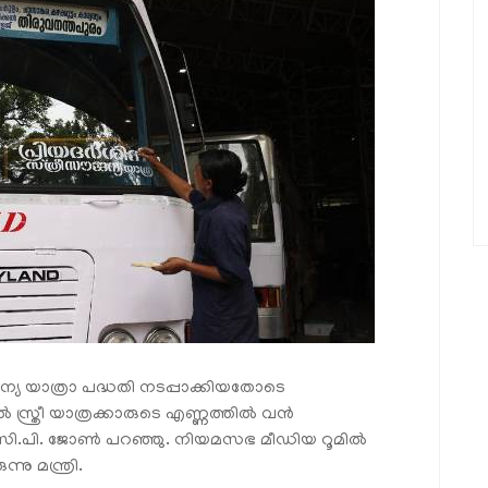
യ യാത്രാ പദ്ധതി നടപ്പാക്കിയതോടെ
രീ യാത്രക്കാരുടെ എണ്ണത്തിൽ വൻ
ി സി.പി. ജോൺ പറഞ്ഞു. നിയമസഭ മീഡിയ റൂമിൽ
ു മന്ത്രി.