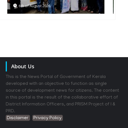
6th of August 2026
About Us
This is the News Portal of Government of Kerala
developed with an objective to function as single
source of development news for citizens. The content
in this portal is the result of the collaborative effort of
District Information Officers, and PRISM Project of I &
PRD.
Disclaimer
Privacy Policy