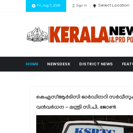
Select Location
Fri, Aug 7, 2026
Sign In
HOME
NEWSDESK
DISTRICT NEWS
FEAT
കെഎസ്ആർടിസി ഓർഡിനറി സർവീസുകളിൽ സ
വൻവർധന - മന്ത്രി സി.പി. ജോൺ