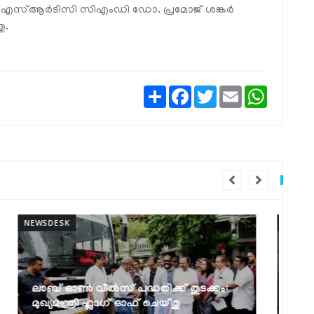
, കെഎസ്ആർടിസി സിഎംഡി ഡോ. പ്രമോജ് ശങ്കർ
ു.
Share
Facebook
Twitter
Email
WhatsAp
NEWSDESK
NEW
മുല്ലപ്പെരിയാറിൽ ജലനിരപ്പ് ഉയർത്താൻ
ക
കേരളം അനുവദിക്കില്ലെന്ന് മന്ത്രി
എ
മോൻസ് ജോസഫ്
മ