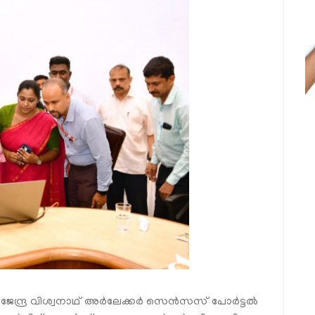
േന്ദ്ര വിശ്വനാഥ് അർലേക്കർ സെൻസസ് പോർട്ടൽ