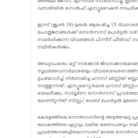
അഞ്ജലി ജോസ് എന്നിവർ സംബന്ധിച്ചു. തുടർന
വസതിയിൽ സെൽഫ് എന്യൂമറേഷൻ നടപടികൾ പ
ഇന്ന് (ജൂൺ 16) മുതൽ ആരംഭിച്ച 15 ദി
പൊതുജനങ്ങൾക്ക് സെൻസസ് പോർട്ടൽ വഴി വിവ
സമർപ്പിക്കുന്ന വിവരങ്ങൾ പിന്നീട് ഫീൽഡ് 
സ്ഥിരീകരിക്കും.
അധ്യാപകരും മറ്റ് സർക്കാർ ജീവനക്കാരുമടങ്ങ
സൂപ്പർവൈസർമാരെയും വിവരശേഖരണത്തിനായി നി
ഉപയോഗിച്ച് നിർണയിച്ച ഹൗസ് ലിസ്റ്റിങ് ബ
നടത്തുന്നത്. എന്യൂമറേറ്റർമാർ ഹൗസ് ലിസ്റ്
ശേഖരിക്കും. സമ്പൂർണ സെൻസസ് പ്രവർത്ത
മോണിറ്ററിങ് സിസ്റ്റം’ വെബ് പോർട്ടൽ മുഖേന 
കേരളത്തിലെ സെൻസസിന്റെ അടുത്തഘട്ട പ്ര
ലോകത്തിലെ ഏറ്റവും വലിയ ഭരണപരവും സ്ഥി
പ്രവർത്തനങ്ങളിലൊന്നാണ് ഭാരത സെൻസസ്. 