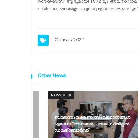
സെൻസസ് ആദ്യമായി 1872 ലും അവസാനമായ
പതിനാറാമത്തേതും സ്വാതന്ത്ര്യാനന്തര ഇന്ത്യ
Census 2027
Other News
NEWSDESK
ബാലസംരക്ഷണ സംവിധാനങ്ങൾ
ക്ക്
ഏകോപിപ്പിക്കാൻ പുതിയ ഡിജിറ്റൽ
ഡാഷ്‌ബോർഡ്