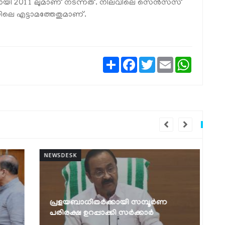
ി 2011 ലുമാണ് നടന്നത്. നിലവിലെ സെൻസസ്
യിലെ എട്ടാമത്തേതുമാണ്.
Share
Facebook
Twitter
Email
WhatsAp
NEWSDESK
NEW
പ്രളയബാധിതർക്കായി സമ്പൂർണ
പരിരക്ഷ ഉറപ്പാക്കി സർക്കാർ
എ