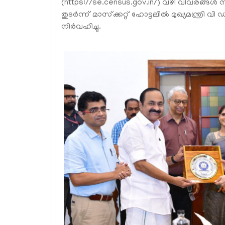
(https://se.census.gov.in/) വഴി വിവരങ്ങൾ
തുടർന്ന് മാസ്‌ക്കറ്റ് ഹോട്ടലിൽ മുഖ്യമന്ത
നിർവഹിച്ചു.