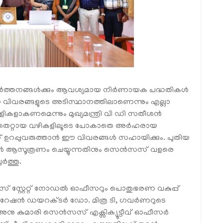
പ്രവർത്തനങ്ങൾക്കും ആവശ്യമായ നിർണായക പദ്ധതികൾ
ന വിവരങ്ങളുടെ അടിസ്ഥാനത്തിലാണെന്നും എല്ലാ
ളാകണമെന്നും മുഖ്യമന്ത്രി വി ഡി സതീശൻ
ൾ തെറ്റായ വഴികളിലൂടെ പോകാതെ അർഹരായ
്ന് ഉറപ്പുവരുത്താൻ ഈ വിവരങ്ങൾ സഹായിക്കും. പുതിയ
ങ്ങൾ ആസൂത്രണം ചെയ്യുന്നതിനും സെൻസസ് വളരെ
ർത്തു.
 സ്റ്റേറ്റ് നോഡൽ ഓഫീസറും പൊതുഭരണ വകുപ്പ്
പറേഷൻ ഡയറക്ടർ ഡോ. മിത്ര ടി, ഗവർണറുടെ
 അനു കുമാരി സെൻസസ് എക്സിക്യൂട്ടീവ് ഓഫീസർ