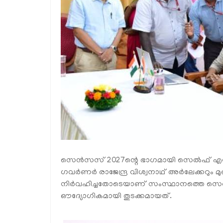
സെൻസസ് 2027ന്റെ ഭാഗമായി സെൽഫ് എന്യ
ഗവർണർ രാജേന്ദ്ര വിശ്വനാഥ് അർലേക്കറും മ
നിർവഹിച്ചതോടെയാണ് സംസ്ഥാനത്തെ സെൽഫ
ഔദ്യോഗികമായി തുടക്കമായത്.