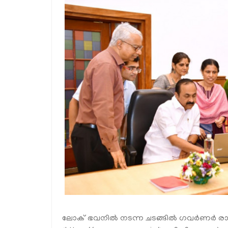
ലോക് ഭവനിൽ നടന്ന ചടങ്ങിൽ ഗവർണർ രാജ