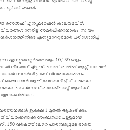
്ന് ചീഫ് സെക്രട്ടറി ഡോ. എ ജയതിലക് തന്റെ
ൂർത്തിയാക്കി.
വസത്തെ സെൽഫ് എന്യൂമറേഷൻ കാലയളവിൽ
രങ്ങൾ നേരിട്ട് സമർപ്പിക്കാനാകും. സ്വയം
സന്ദർശനത്തിനിടെ എന്യൂമറേറ്റർമാർ പരിശോധിച്ച്
ുന്ന എന്യൂമറേറ്റർമാരെയും 10,189 ഓളം
യോഗിച്ചിട്ടുണ്ട്. വെബ് മാപ്പിങ് ആപ്ലിക്കേഷൻ
്ലോക്കുകൾ സന്ദർശിച്ചാണ് വിവരശേഖരണം
റിംഗ് ഓപ്പറേഷൻ ആപ്പ് ഉപയോഗിച്ച് വിവരങ്ങൾ
നങ്ങൾ ‘സെൻസസ് മാനേജ്‌മെന്റ്‌ ആൻഡ്
ഏകോപിപ്പിക്കും.
വർത്തനങ്ങൾ ജൂലൈ 1 മുതൽ ആരംഭിക്കും.
തിവിവരക്കണക്കു സംബന്ധപ്പെട്ടതുമായ
150 വർഷത്തിലേറെ പാരമ്പര്യമുള്ള ഭാരത