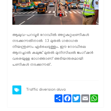
ആലുവ-പറവൂർ റോഡിൽ അറ്റകുറ്റപ്പണികൾ
നടക്കുന്നതിനാൽ 13 മുതൽ ഗതാഗത
നിയന്ത്രണം ഏർപ്പെടുത്തും. ഈ റോഡിലെ
ആനച്ചാൽ കലുങ്ക് മുതൽ മുനിസിപ്പൽ ജംഗ്ഷൻ
വരെയുള്ള ഭാഗത്താണ് അടിയന്തരമായി
പണികൾ നടക്കുന്നത്.
Traffic diversion
aluva
Share
Facebook
Twitter
Email
Whats