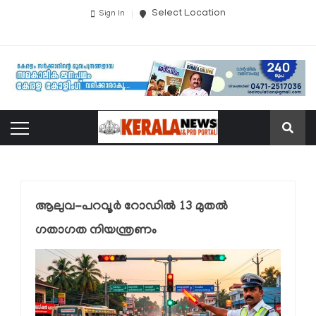
Select Location
Sign In
ആലുവ-പറവൂർ റോഡിൽ 13 മുതൽ
ഗതാഗത നിയന്ത്രണം