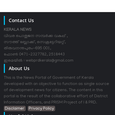
Contact Us
KERALA NEWS
വിവര പൊതുജന സമ്പര്‍ക്ക വകുപ്പ് ,
സൗത്ത് ബ്ലോക്ക്, സെക്രട്ടേറിയറ്റ്,
തിരുവനന്തപുരം-695 001,
ഫോൺ 0471-2327782, 2518443
ഇമെയിൽ : webprdkerala@gmail.com
About Us
This is the News Portal of Government of Kerala
developed with an objective to function as single source
of development news for citizens. The content in this
portal is the result of the collaborative effort of District
Information Officers, and PRISM Project of I & PRD.
Disclaimer
Privacy Policy