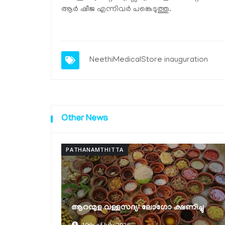
ആര്‍ ഷീജ എന്നിവര്‍ പങ്കെടുത്തു.
NeethiMedicalStore
inauguration
Other News
PATHANAMTHITTA
ക്ഷയരോഗ മുക്ത പഞ്ചായത്ത്
ിച്ചു
പുരസ്‌കാരങ്ങൾ വിതരണം ചെയ്തു
30th of June 2026