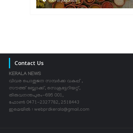
Contact Us
KERALA NEWS
വിവര പൊതുജന സമ്പര്‍ക്ക വകുപ്പ് ,
സൗത്ത് ബ്ലോക്ക്, സെക്രട്ടേറിയറ്റ്,
തിരുവനന്തപുരം-695 001,
ഫോൺ 0471-2327782, 2518443
ഇമെയിൽ : webprdkerala@gmail.com