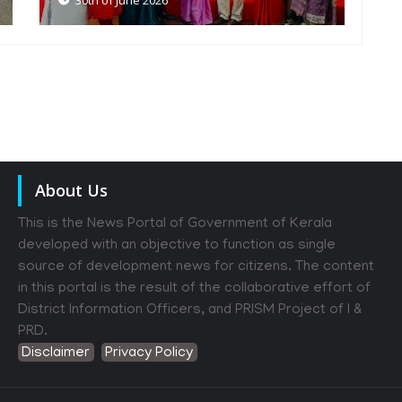
About Us
This is the News Portal of Government of Kerala
developed with an objective to function as single
source of development news for citizens. The content
in this portal is the result of the collaborative effort of
District Information Officers, and PRISM Project of I &
PRD.
Disclaimer
Privacy Policy