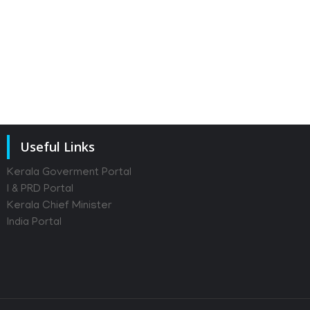
Useful Links
Kerala Goverment Portal
I & PRD Portal
Kerala Chief Minister
India Portal