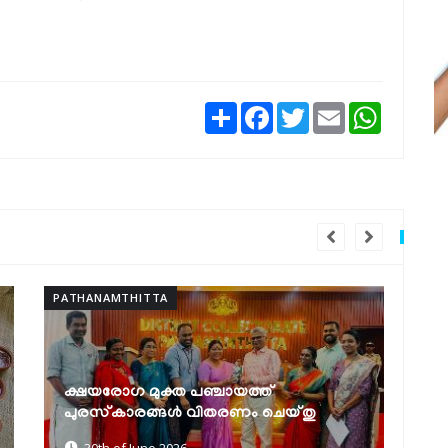
Share
Facebook
Twitter
Email
WhatsAp
PATHANAMTHITTA
PAT
സെൻസസ് സെൽഫ് എന്യൂമറേഷൻ:
കേ
മികച്ച നേട്ടവുമായി ഹയർ സെക്കൻഡറി
എ
എൻ.എസ്.എസ് യൂണിറ്റുകൾ
പ
30th of June 2026