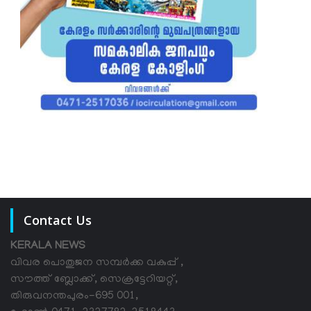
Contact Us
KERALA NEWS
വിവര പൊതുജന സമ്പര്‍ക്ക വകുപ്പ് ,
സൗത്ത് ബ്ലോക്ക്, സെക്രട്ടേറിയറ്റ്,
തിരുവനന്തപുരം-695 001,