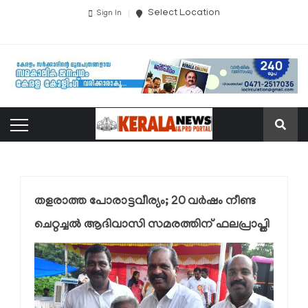
Select Location
Sign In
തളരാത്ത പോരാട്ടവീര്യം; 20 വർഷം നീണ്ട
ചെറ്റച്ചൽ ആദിവാസി സമരത്തിന് ഫലപ്രാപ്തി