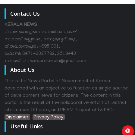
Contact Us
KERALA NEWS
വിവര പൊതുജന സമ്പര്‍ക്ക വകുപ്പ് ,
സൗത്ത് ബ്ലോക്ക്, സെക്രട്ടേറിയറ്റ്,
തിരുവനന്തപുരം-695 001,
ഫോൺ 0471-2327782, 2518443
ഇമെയിൽ : webprdkerala@gmail.com
About Us
This is the News Portal of Government of Kerala
developed with an objective to function as single source
of development news for citizens. The content in this
portal is the result of the collaborative effort of District
Information Officers, and PRISM Project of I & PRD.
Disclaimer
Privacy Policy
Useful Links