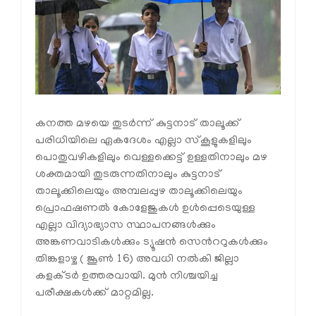
കനത്ത മഴയെ തുടർന്ന് കുട്ടനാട് താലൂക്ക്
പരിധിയിലെ ഏകദേശം എല്ലാ സ്കൂളുകളിലും
പൊതുവഴികളിലും വെള്ളക്കെട്ട് ഉള്ളതിനാലും മഴ
ശക്തമായി തുടരുന്നതിനാലും കുട്ടനാട്
താലൂക്കിലെയും അമ്പലപ്പുഴ താലൂക്കിലെയും
പ്രൊഫഷണൽ കോളേജുകൾ ഉൾപ്പെടെയുള്ള
എല്ലാ വിദ്യാഭ്യാസ സ്ഥാപനങ്ങൾക്കും
അങ്കണവാടികൾക്കും ട്യൂഷൻ സെൻററുകൾക്കും
തിങ്കളാഴ്ച ( ജൂൺ 16) അവധി നൽകി ജില്ലാ
കളക്ടർ ഉത്തരവായി. മുൻ നിശ്ചയിച്ച
പരീക്ഷകൾക്ക് മാറ്റമില്ല.