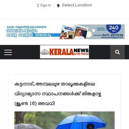
Select Location
Sign In
കുട്ടനാട്, അമ്പലപ്പുഴ താലൂക്കുകളിലെ
വിദ്യാഭ്യാസ സ്ഥാപനങ്ങൾക്ക് തിങ്കളാഴ്ച
(ജൂൺ 16) അവധി