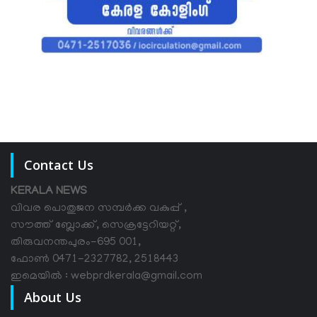
Contact Us
KERALA NEWS
വിവര പൊതുജന സമ്പര്‍ക്ക വകുപ്പ് ,
സൗത്ത് ബ്ലോക്ക്, സെക്രട്ടേറിയറ്റ്,
തിരുവനന്തപുരം-695 001,
ഫോൺ 0471-2327782, 2518443
ഇമെയിൽ : webprdkerala@gmail.com
About Us