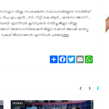
ൗഹൃദ ശിശു സംരക്ഷണ സ്ഥാപനങ്ങളുടെ നടത്തിപ്പ്
, ദിപു എം.എൻ , സി. റിറ്റി കെ.ആർ , ഷാനോ ജോസ് ,
േബി എന്നിവർ ക്ലാസുകൾ നയിച്ചു.ജില്ലാ ശിശു
് അസോസിയേഷൻ ജില്ലാ ട്രഷറർ ജോഷി മാത്യു,
കുപ്പ് ജീവനക്കാർ എന്നിവർ പങ്കെടുത്തു.
Share
Facebook
Twitter
Email
WhatsAp
IDUKKI
IDU