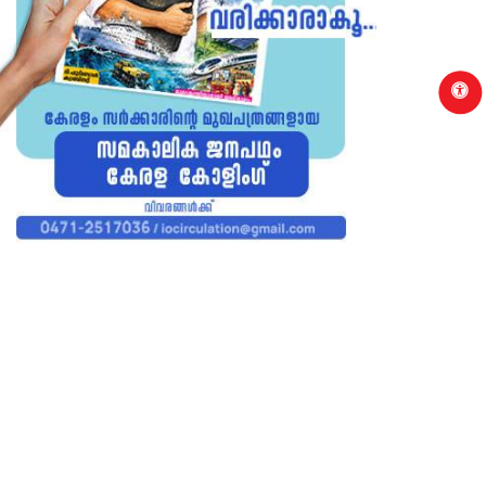
p
KKI
IDUKKI