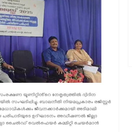
ംരക്ഷണ യൂണിറ്റിൻ്റെ നേതൃത്വത്തിൽ ദ്വിദിന
യിൽ സംഘടിപ്പിച്ചു. ബാലനീതി നിയമപ്രകാരം രജിസ്റ്റർ
 മേധാവികൾക്കും ജീവനക്കാർക്കുമായി അടിമാലി
ിയ പരിപാടിയുടെ ഉദ്ഘാടനം അഡീഷണൽ ജില്ലാ
ചു. ജില്ലാ ചൈൽഡ് വെൽഫെയർ കമ്മിറ്റി ചെയർമാൻ