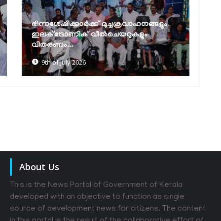
ഗ്രാമീണ യാത്രാക്ലേശത്തിന് പരിഹാരവും
വനിതാ സംരംഭകർക്ക് തുണയുമായി
ആ
കുടുംബശ്രീയുടെ...
വന
6th of July 2026
About Us
This is the News Portal of Government of Kerala
developed with an objective to function as single
source of development news for citizens. The content
in this portal is the result of the collaborative effort of