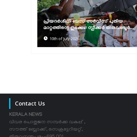
ഭിന്നശേഷിക്കാര്‍ക്ക് മുച്ചക്രവാഹനങ്ങളും
ുതിയ
ഇലക്ട്രോണിക് വീല്‍ചെയറുകളും
ുവഞ്ചൂര്‍...
വിതരണം...
9th of July 2026
Contact Us
KERALA NEWS
വിവര പൊതുജന സമ്പര്‍ക്ക വകുപ്പ് ,
സൗത്ത് ബ്ലോക്ക്, സെക്രട്ടേറിയറ്റ്,
തിരുവനന്തപുരം-695 001,