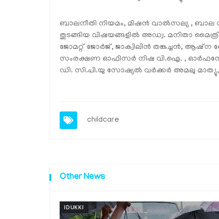
ബാലനീതി നിയമം, മിഷൻ വാൽസല്യ , ബാല സ
തുടങ്ങിയ വിഷയങ്ങളിൽ അഡ്വ. മനിതാ മൈത്രി
ജോമറ്റ് ജോർജ്, ജാക്വിലിൻ തങ്കച്ചൻ, ആഷ്ന ബ
സംരക്ഷണ ഓഫിസർ നിഷ വി.ഐ. , ഓർഫനേജസ
ഡി. സി.പി.യു സോഷ്യൽ വർക്കർ അമലു മാത്യു, വ
childcare
Other News
IDUKKI