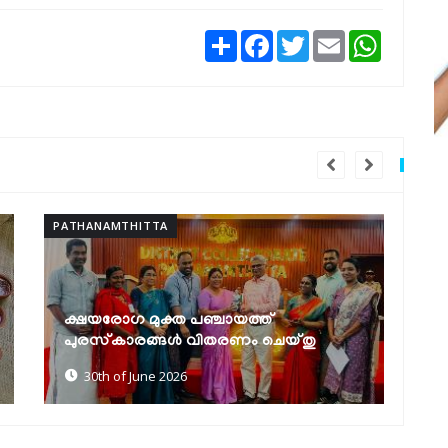
Share
Facebook
Twitter
Email
WhatsAp
PATHANAMTHITTA
സെൻസസ് സെൽഫ് എന്യൂമറേഷൻ:
്
മികച്ച നേട്ടവുമായി ഹയർ സെക്കൻഡറി
ചെയ്തു
എൻ.എസ്.എസ് യൂണിറ്റുകൾ
30th of June 2026