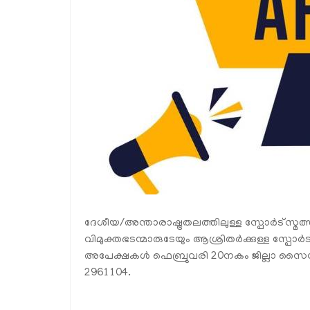
ദേശീയ/അന്താരാഷ്ട്രതലത്തിലുള്ള സ്പോര്‍ട്സ്മത
വിമുക്തഭടന്മാരുടേയും ആശ്രിതര്‍ക്കുള്ള സ്പോര്‍ട
അപേക്ഷകള്‍ ഫെബ്രുവരി 20നകം ജില്ലാ സൈന
2961104.