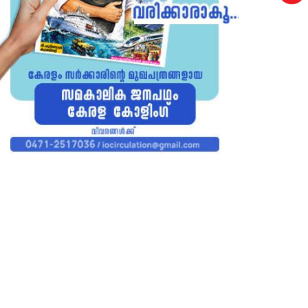
p
PATHANAMTHITTA
കേന്ദ്രീയ വിദ്യാലയത്തില്‍
എന്‍.ഡി.ആര്‍.എഫ് സ്‌കൂള്‍ സുരക്ഷ
പരിശീലനം സംഘടിപ്പിച്ചു
30th of June 2026