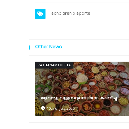
scholarship
sports
Other News
PATHANAMTHITTA
ക്ഷയരോഗ മുക്ത പഞ്ചായത്ത
യ: ലോഗോ ക്ഷണിച്ചു
പുരസ്‌കാരങ്ങൾ വിതരണം 
30th of June 2026