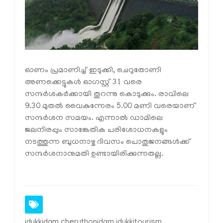
ഓണം പ്രമാണിച്ച് ഇടുക്കി, ചെറുതോണി
അണക്കെട്ടുകള്‍ ഓഗസ്റ്റ് 31 വരെ
സന്ദര്‍ശകര്‍ക്കായി തുറന്നു കൊടുക്കും. രാവിലെ
9.30 മുതല്‍ വൈകുന്നേരം 5.00 മണി വരെയാണ്
സന്ദര്‍ശന സമയം. എന്നാല്‍ ഡാമിലെ
ജലനിരപ്പും സാങ്കേതിക പരിശോധനകളും
നടത്തുന്ന ബുധനാഴ്ച ദിവസം പൊതുജനങ്ങള്‍ക്ക്
സന്ദര്‍ശനാനുമതി ഉണ്ടായിരിക്കുന്നതല്ല.
idukkidam cheruthonidam idukkitourism