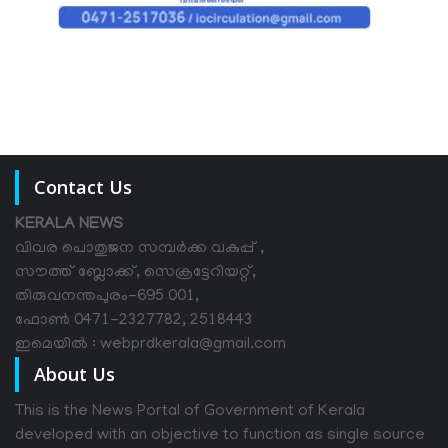
Contact Us
KERALA NEWS
വിവര പൊതുജന സമ്പര്‍ക്ക വകുപ്പ് ,
സൗത്ത് ബ്ലോക്ക്, സെക്രട്ടേറിയറ്റ്,
തിരുവനന്തപുരം-695 001,
ഫോൺ 0471-2327782, 2518443
ഇമെയിൽ : webprdkerala@gmail.com
About Us
This is the News Portal of Government of Kerala
developed with an objective to function as single source