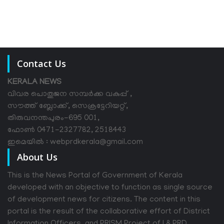
Contact Us
KERALA NEWS
വിവര പൊതുജന സമ്പര്‍ക്ക വകുപ്പ് ,
സൗത്ത് ബ്ലോക്ക്, സെക്രട്ടേറിയറ്റ്,
തിരുവനന്തപുരം-695 001,
ഫോൺ 0471-2327782, 2518443
ഇമെയിൽ : webprdkerala@gmail.com
About Us
This is the News Portal of Government of Kerala
developed with an objective to function as single source
of development news for citizens. The content in this
portal is the result of the collaborative effort of District