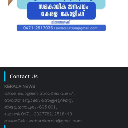
Contact Us
KERALA NEWS
വിവര പൊതുജന സമ്പര്‍ക്ക വകുപ്പ് ,
സൗത്ത് ബ്ലോക്ക്, സെക്രട്ടേറിയറ്റ്,
തിരുവനന്തപുരം-695 001,
ഫോൺ 0471-2327782, 2518443
ഇമെയിൽ : webprdkerala@gmail.com