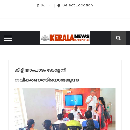
Select Location
Sign In
കിളിയാംപാടം കോളനി
നവീകരണത്തിനൊരുങ്ങുന്നു